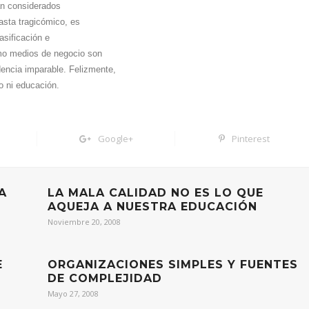
ran considerados
hasta tragicómico, es
asificación e
mo medios de negocio son
encia imparable. Felizmente,
o ni educación.
Google+
Pinterest
A
LA MALA CALIDAD NO ES LO QUE
AQUEJA A NUESTRA EDUCACIÓN
Noviembre 20, 2008
E
ORGANIZACIONES SIMPLES Y FUENTES
DE COMPLEJIDAD
Mayo 27, 2008