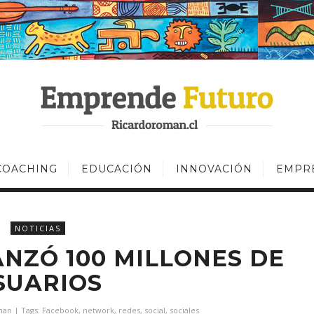
COACHING
EDUCACIÓN
INNOVACIÓN
EMPR
NOTICIAS
NZÓ 100 MILLONES DE
SUARIOS
man
| Tags:
Facebook
,
network
,
redes
,
social
,
sociales