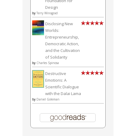
Foundation for
Design
by
Terry Winograd
Disclosing New
Worlds:
Entrepreneurship,
Democratic Action,
and the Cultivation
of Solidarity
by
Charles Spinosa
Destructive
Emotions: A
Scientific Dialogue
with the Dalai Lama
by
Daniel Goleman