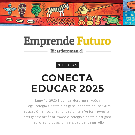
NOTICIAS
CONECTA
EDUCAR 2025
Junio 10, 2025
| By
ricardoroman_ryp53v
| Tags:
colegio alberto bles gana
,
conecta educar 2025
,
educación emocional
,
fundacion telefonica movesitar
,
inteligencia artificial
,
modelo colegio alberto blest gana
,
neurotecnologias
,
universidad del desarrollo