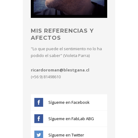
MIS REFERENCIAS Y
AFECTOS
"Lo que puede el sentimiento no lo ha
podido el saber" (Violeta Parra)
ricardoroman@blestgana.cl
(+56 9) 81498610
Sígueme en Facebook
Sígueme en FabLab ABG
Sígueme en Twitter