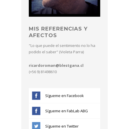
MIS REFERENCIAS Y
AFECTOS
"Lo que puede el sentimiento no lo ha
podido el saber" (Violeta Parra)
ricardoroman@blestgana.cl
(+56 9) 81498610
Sígueme en Facebook
Sígueme en FabLab ABG
Sígueme en Twitter