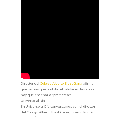
Director del
Colegio Alberto Blest Gana
afirma
que no hay que prohibir el celular en las aulas,
hay que enseñar a “promptear”
Universo al Día
En Universo al Día conversamos con el director
del Colegio Alberto Blest Gana, Ricardo Román,