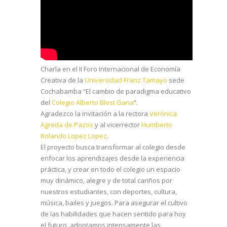
Charla en el II Foro Internacional de Economía
Creativa de la
Universidad Franz Tamayo
sede
Cochabamba “El cambio de paradigma educativo
del
Colegio Alberto Blest Gana
“.
Agradezco la invitación a la rectora
Verónica
Agreda de Pazos
y al vicerrector
Humberto
Rolando Lopez Lopez
.
El proyecto busca transformar al colegio desde
enfocar los aprendizajes desde la experiencia
práctica, y crear en todo el colegio un espacio
muy dinámico, alegre y de total cariños por
nuestros estudiantes, con deportes, cultura,
música, bailes y juegos. Para asegurar el cultivo
de las habilidades que hacen sentido para hoy
el futuro, adoptamos intensamente las