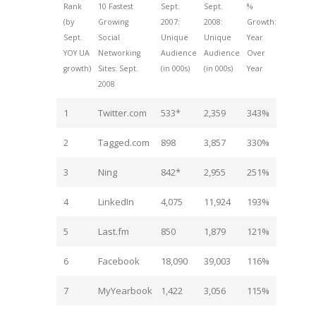
Rank
10 Fastest
Sept.
Sept.
%
(by
Growing
2007:
2008:
Growth:
Sept.
Social
Unique
Unique
Year
YOY UA
Networking
Audience
Audience
Over
growth)
Sites: Sept.
(in 000s)
(in 000s)
Year
2008
1
Twitter.com
533*
2,359
343%
2
Tagged.com
898
3,857
330%
3
Ning
842*
2,955
251%
4
LinkedIn
4,075
11,924
193%
5
Last.fm
850
1,879
121%
6
Facebook
18,090
39,003
116%
7
MyYearbook
1,422
3,056
115%