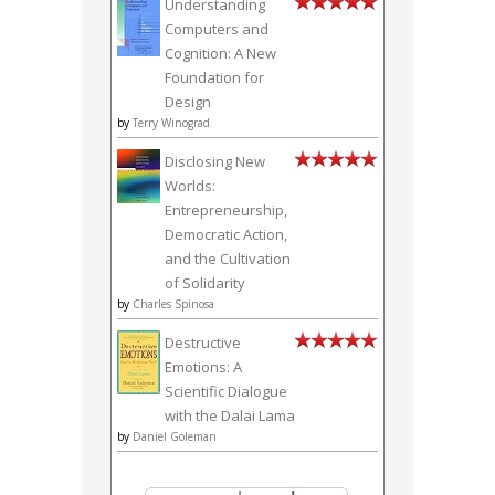
Understanding
Computers and
Cognition: A New
Foundation for
Design
by
Terry Winograd
Disclosing New
Worlds:
Entrepreneurship,
Democratic Action,
and the Cultivation
of Solidarity
by
Charles Spinosa
Destructive
Emotions: A
Scientific Dialogue
with the Dalai Lama
by
Daniel Goleman