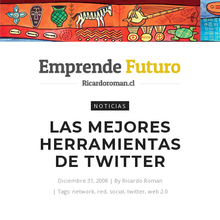
NOTICIAS
LAS MEJORES
HERRAMIENTAS
DE TWITTER
Diciembre 31, 2008
| By
Ricardo Roman
| Tags:
network
,
red
,
social
,
twitter
,
web 2.0