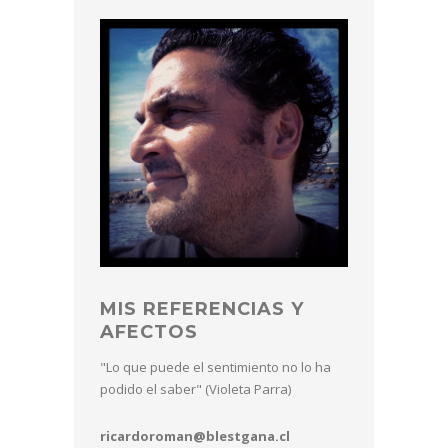
MIS REFERENCIAS Y
AFECTOS
"Lo que puede el sentimiento no lo ha
podido el saber" (Violeta Parra)
ricardoroman@blestgana.cl