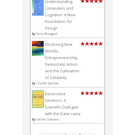
Understanding
Computers and
Cognition: A New
Foundation for
Design
by
Terry Winograd
Disclosing New
Worlds:
Entrepreneurship,
Democratic Action,
and the Cultivation
of Solidarity
by
Charles Spinosa
Destructive
Emotions: A
Scientific Dialogue
with the Dalai Lama
by
Daniel Goleman