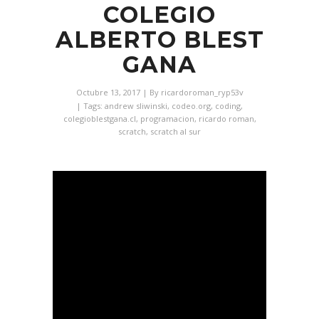
COLEGIO
ALBERTO BLEST
GANA
Octubre 13, 2017
| By
ricardoroman_ryp53v
| Tags:
andrew sliwinski
,
codeo.org
,
coding
,
colegioblestgana.cl
,
programacion
,
ricardo roman
,
scratch
,
scratch al sur