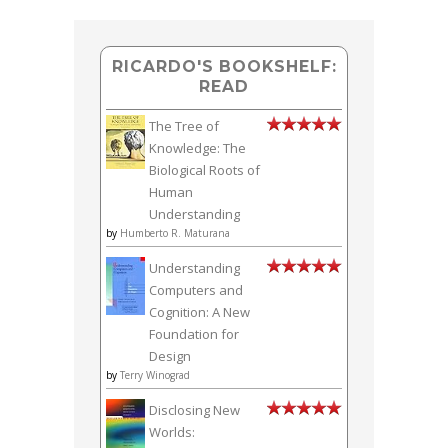
RICARDO'S BOOKSHELF:
READ
The Tree of
Knowledge: The
Biological Roots of
Human
Understanding
by
Humberto R. Maturana
Understanding
Computers and
Cognition: A New
Foundation for
Design
by
Terry Winograd
Disclosing New
Worlds: