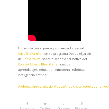
Entrevista con el poeta y conversador genial
Cristián Warnken
en su programa Desde el Jardín
de
Radio Pauta
, sobre el modelo educativo del
Colegio Alberto Blest Gana
: nuevos
aprendizajes, educación emocional, robótica,
inteligencia artificial
#robotica
#programacion
#yoga
#meditacion
#educacionemoci
Facebook
Twitter
Google+
Pinterest