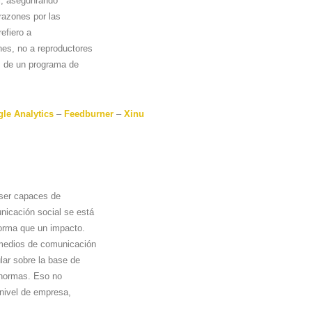
ol, asegunrando
razones por las
efiero a
nes, no a reproductores
s de un programa de
le Analytics
–
Feedburner
–
Xinu
 ser capaces de
nicación social se está
forma que un impacto.
 medios de comunicación
lar sobre la base de
s normas. Eso no
 nivel de empresa,