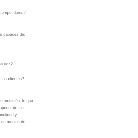
 competidores?
os capaces de:
na voz?
 los clientes?
e medición, lo que
uperior de los
onalidad y
s de medios de