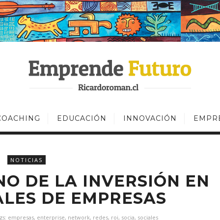
COACHING
EDUCACIÓN
INNOVACIÓN
EMPR
NOTICIAS
NO DE LA INVERSIÓN EN
ALES DE EMPRESAS
gs:
empresas
,
enterprise
,
network
,
redes
,
roi
,
socia
,
sociales