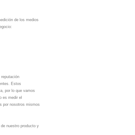
medición de los medios
egocio:
a reputación
ientes. Estos
va, por lo que vamos
o es medir el
os por nosotros mismos
de nuestro producto y