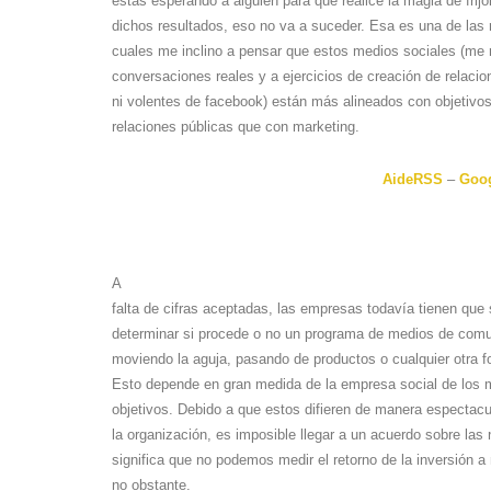
estás esperando a alguien para que realice la magia de frij
dichos resultados, eso no va a suceder. Esa es una de las 
cuales me inclino a pensar que estos medios sociales (me r
conversaciones reales y a ejercicios de creación de relacio
ni volentes de facebook) están más alineados con objetivo
relaciones públicas que con marketing.
AideRSS
–
Goog
A
falta de cifras aceptadas, las empresas todavía tienen que
determinar si procede o no un programa de medios de comu
moviendo la aguja, pasando de productos o cualquier otra 
Esto depende en gran medida de la empresa social de los
objetivos. Debido a que estos difieren de manera espectacu
la organización, es imposible llegar a un acuerdo sobre la
significa que no podemos medir el retorno de la inversión a
no obstante.