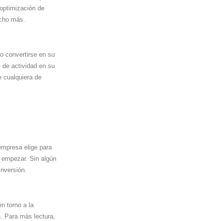
 optimización de
cho más.
o convertirse en su
 de actividad en su
e cualquiera de
empresa elige para
 empezar. Sin algún
inversión.
n torno a la
. Para más lectura,