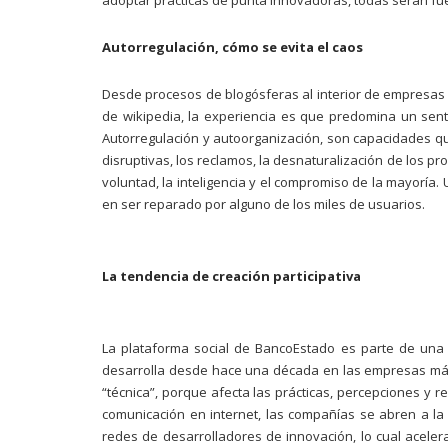
adoptar prácticas de punta innovadoras, todas serán fue
Autorregulación, cómo se evita el caos
Desde procesos de blogósferas al interior de empresas 
de wikipedia, la experiencia es que predomina un sen
Autorregulación y autoorganización, son capacidades qu
disruptivas, los reclamos, la desnaturalización de los pr
voluntad, la inteligencia
y el compromiso de la mayoría. 
en ser reparado por alguno de los miles de usuarios.
La tendencia de creación participativa
La plataforma social de BancoEstado es parte de una 
desarrolla desde hace una década en las empresas más 
“técnica”, porque afecta las prácticas, percepciones y r
comunicación en internet, las compañías se abren a la 
redes de desarrolladores de innovación, lo cual acelera