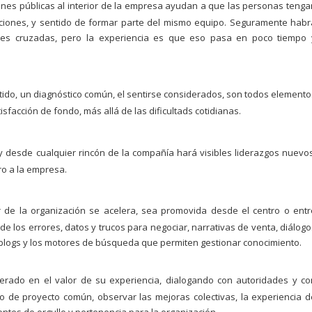
iones públicas al interior de la empresa ayudan a que las personas tenga
 acciones, y sentido de formar parte del mismo equipo. Seguramente habr
ones cruzadas, pero la experiencia es que eso pasa en poco tiempo 
rtido, un diagnóstico común, el sentirse considerados, son todos elemento
facción de fondo, más allá de las dificultads cotidianas.
a y desde cualquier rincón de la compañía hará visibles liderazgos nuevos
o a la empresa.
r de la organización se acelera, sea promovida desde el centro o entr
 los errores, datos y trucos para negociar, narrativas de venta, diálogo
os blogs y los motores de búsqueda que permiten gestionar conocimiento.
derado en el valor de su experiencia, dialogando con autoridades y co
o de proyecto común, observar las mejoras colectivas, la experiencia d