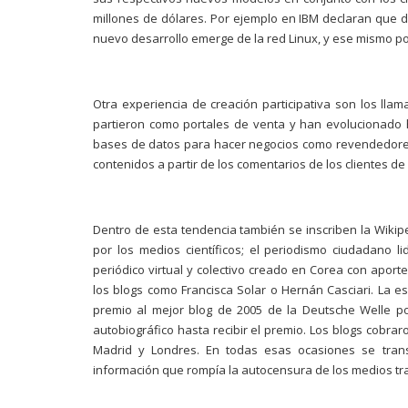
millones de dólares. Por ejemplo en IBM declaran que de
nuevo desarrollo emerge de la red Linux, y ese mismo por
Otra experiencia de creación participativa son los lla
partieron como portales de venta y han evolucionado h
bases de datos para hacer negocios como revendedores, 
contenidos a partir de los comentarios de los clientes de 
Dentro de esta tendencia también se inscriben la Wikipedi
por los medios científicos; el periodismo ciudadano 
periódico virtual y colectivo creado en Corea con apor
los blogs como Francisca Solar o Hernán Casciari. La es
premio al mejor blog de 2005 de la Deutsche Welle po
autobiográfico hasta recibir el premio. Los blogs cobrar
Madrid y Londres. En todas esas ocasiones se tran
información que rompía la autocensura de los medios tra