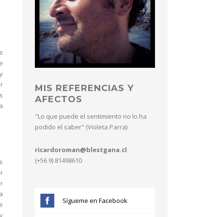
e
e
y
r
MIS REFERENCIAS Y
s
AFECTOS
a
"Lo que puede el sentimiento no lo ha
podido el saber" (Violeta Parra)
ricardoroman@blestgana.cl
(+56 9) 81498610
s
r
r
a
Sígueme en Facebook
e
y