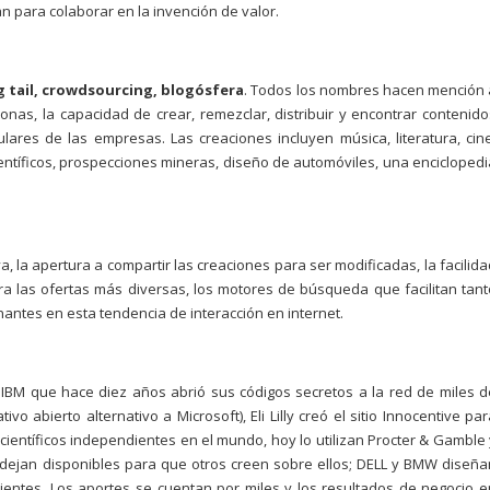
para colaborar en la invención de valor.
ng tail, crowdsourcing, blogósfera
. Todos los nombres hacen mención 
sonas, la capacidad de crear, remezclar, distribuir y encontrar contenido
lares de las empresas. Las creaciones incluyen música, literatura, cine
entíficos, prospecciones mineras, diseño de automóviles, una enciclopedi
va, la apertura a compartir las creaciones para ser modificadas, la facilid
ara las ofertas más diversas, los motores de búsqueda que facilitan tant
ntes en esta tendencia de interacción en internet.
BM que hace diez años abrió sus códigos secretos a la red de miles d
o abierto alternativo a Microsoft), Eli Lilly creó el sitio Innocentive par
ientíficos independientes en el mundo, hoy lo utilizan Procter & Gamble 
 dejan disponibles para que otros creen sobre ellos; DELL y BMW diseña
ientes. Los aportes se cuentan por miles y los resultados de negocio e