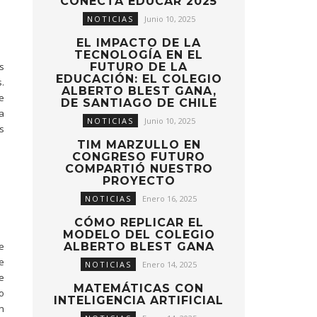
CONECTA EDUCAR 2025
NOTICIAS
Junio 10, 2025
EL IMPACTO DE LA
TECNOLOGÍA EN EL
FUTURO DE LA
s
EDUCACIÓN: EL COLEGIO
.
ALBERTO BLEST GANA,
e
DE SANTIAGO DE CHILE
a
NOTICIAS
Junio 10, 2025
s
TIM MARZULLO EN
CONGRESO FUTURO
COMPARTIÓ NUESTRO
PROYECTO
NOTICIAS
Enero 16, 2025
CÓMO REPLICAR EL
MODELO DEL COLEGIO
ALBERTO BLEST GANA
e
e
NOTICIAS
Enero 14, 2025
e
MATEMÁTICAS CON
o
INTELIGENCIA ARTIFICIAL
n