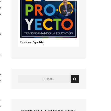
n
á
y
s
Podcast Spotify
,
e
s
n
e