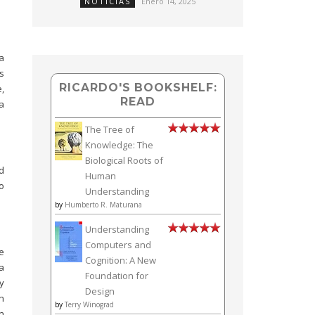
NOTICIAS
Enero 14, 2025
a
s
RICARDO'S BOOKSHELF:
,
READ
a
The Tree of
Knowledge: The
Biological Roots of
ad
Human
o
Understanding
by
Humberto R. Maturana
Understanding
Computers and
e
Cognition: A New
a
Foundation for
y
Design
n
by
Terry Winograd
n