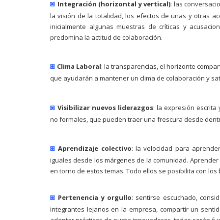
◙
Integración (horizontal y vertical)
: las conversac
la visión de la totalidad, los efectos de unas y otras
inicialmente algunas muestras de críticas y acusaci
predomina la actitud de colaboración.
◙
Clima Laboral
: la transparencias, el horizonte compa
que ayudarán a mantener un clima de colaboración y satis
◙
Visibilizar nuevos liderazgos
: la expresión escrit
no formales, que pueden traer una frescura desde dentr
◙
Aprendizaje colectivo
: la velocidad para aprende
iguales desde los márgenes de la comunidad. Aprender de
en torno de estos temas. Todo ellos se posibilita con l
◙
Pertenencia y orgullo
: sentirse escuchado, consi
integrantes lejanos en la empresa, compartir un sentid