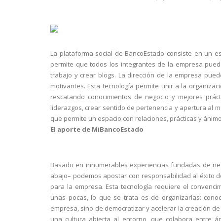
La plataforma social de BancoEstado consiste en un esp
permite que todos los integrantes de la empresa pued
trabajo y crear blogs. La dirección de la empresa pued
motivantes. Esta tecnología permite unir a la organizaci
rescatando conocimientos de negocio y mejores prácti
liderazgos, crear sentido de pertenencia y apertura al 
que permite un espacio con relaciones, prácticas y ánimo
El aporte de MiBancoEstado
Basado en innumerables experiencias fundadas de nego
abajo– podemos apostar con responsabilidad al éxito de 
para la empresa. Esta tecnología requiere el convenc
unas pocas, lo que se trata es de organizarlas: cono
empresa, sino de democratizar y acelerar la creación de
una cultura abierta al entorno, que colabora entre 