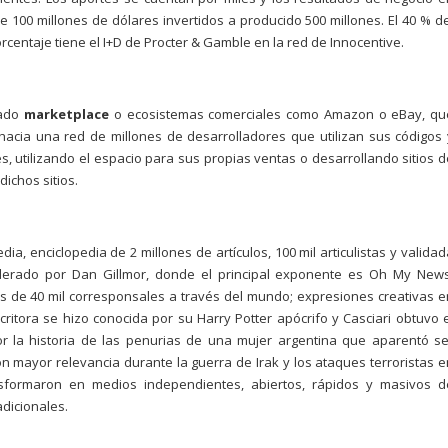
 100 millones de dólares invertidos a producido 500 millones. El 40 % de
centaje tiene el I+D de Procter & Gamble en la red de Innocentive.
mado
marketplace
o ecosistemas comerciales como Amazon o eBay, qu
acia una red de millones de desarrolladores que utilizan sus códigos 
utilizando el espacio para sus propias ventas o desarrollando sitios d
dichos sitios.
a, enciclopedia de 2 millones de artículos, 100 mil articulistas y validad
liderado por Dan Gillmor, donde el principal exponente es Oh My News
tes de 40 mil corresponsales a través del mundo; expresiones creativas e
critora se hizo conocida por su Harry Potter apócrifo y Casciari obtuvo e
r la historia de las penurias de una mujer argentina que aparentó se
on mayor relevancia durante la guerra de Irak y los ataques terroristas e
sformaron en medios independientes, abiertos, rápidos y masivos d
dicionales.