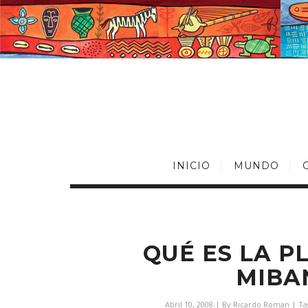
INICIO
MUNDO
QUÉ ES LA P
MIBA
Abril 10, 2008
| By
Ricardo Roman
| Ta