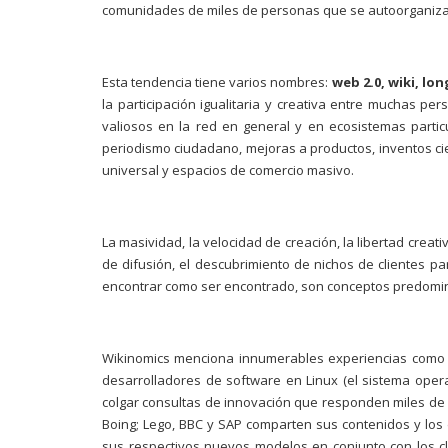
comunidades de miles de personas que se autoorganizan 
Esta tendencia tiene varios nombres:
web 2.0, wiki, lo
la participación igualitaria y creativa entre muchas per
valiosos en la red en general y en ecosistemas particu
periodismo ciudadano, mejoras a productos, inventos ci
universal y espacios de comercio masivo.
La masividad, la velocidad de creación, la libertad creati
de difusión, el descubrimiento de nichos de clientes p
encontrar como ser encontrado, son conceptos predomina
Wikinomics menciona innumerables experiencias como I
desarrolladores de software en Linux (el sistema operativ
colgar consultas de innovación que responden miles de c
Boing; Lego, BBC y SAP comparten sus contenidos y los
sus respectivos nuevos modelos en conjunto con los cl