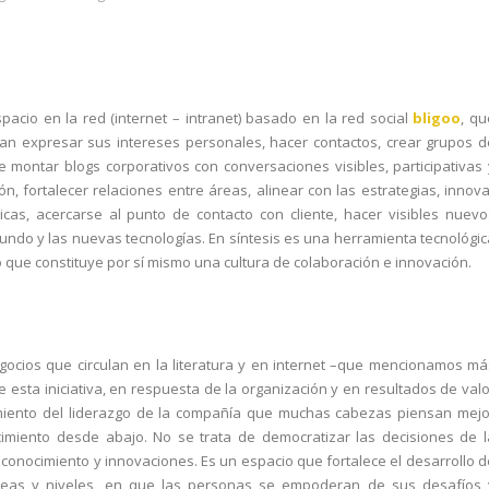
acio en la red (internet – intranet) basado en la red social
bligoo
, qu
an expresar sus intereses personales, hacer contactos, crear grupos d
e montar blogs corporativos con conversaciones visibles, participativas 
ón, fortalecer relaciones entre áreas, alinear con las estrategias, innova
cas, acercarse al punto de contacto con cliente, hacer visibles nuevo
mundo y las nuevas tecnologías. En síntesis es una herramienta tecnológic
 que constituye por sí mismo una cultura de colaboración e innovación.
cios que circulan en la literatura y en internet –que mencionamos má
esta iniciativa, en respuesta de la organización y en resultados de valo
imiento del liderazgo de la compañía que muchas cabezas piensan mejo
cimiento desde abajo. No se trata de democratizar las decisiones de l
 conocimiento y innovaciones. Es un espacio que fortalece el desarrollo d
áreas y niveles, en que las personas se empoderan de sus desafíos 