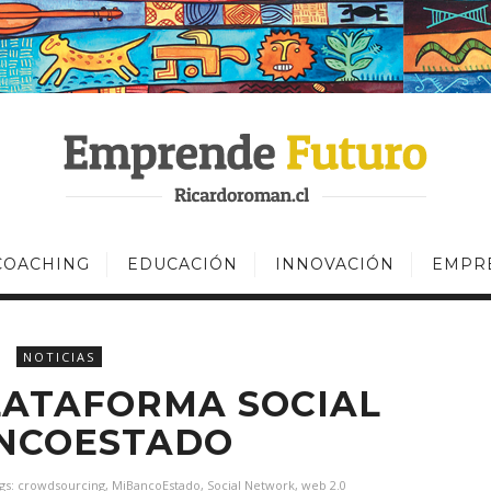
COACHING
EDUCACIÓN
INNOVACIÓN
EMPR
NOTICIAS
LATAFORMA SOCIAL
NCOESTADO
gs:
crowdsourcing
,
MiBancoEstado
,
Social Network
,
web 2.0