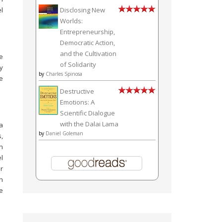
Disclosing New
l
Worlds:
Entrepreneurship,
Democratic Action,
and the Cultivation
e
of Solidarity
y
by
Charles Spinosa
e
Destructive
Emotions: A
Scientific Dialogue
with the Dalai Lama
a
by
Daniel Goleman
,
n
l
r
n
e