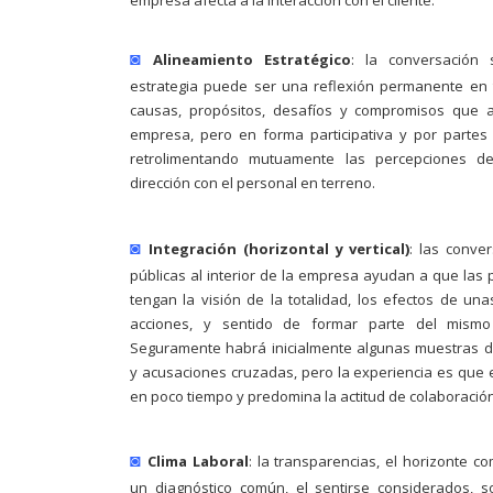
empresa afecta a la interacción con el cliente.
◙
Alineamiento Estratégico
: la conversación 
estrategia puede ser una reflexión permanente en
causas, propósitos, desafíos y compromisos que 
empresa, pero en forma participativa y por parte
retrolimentando mutuamente las percepciones de
dirección con el personal en terreno.
◙
Integración (horizontal y vertical)
: las conve
públicas al interior de la empresa ayudan a que las
tengan la visión de la totalidad, los efectos de una
acciones, y sentido de formar parte del mismo
Seguramente habrá inicialmente algunas muestras de
y acusaciones cruzadas, pero la experiencia es que
en poco tiempo y predomina la actitud de colaboración
◙
Clima Laboral
: la transparencias, el horizonte co
un diagnóstico común, el sentirse considerados, 