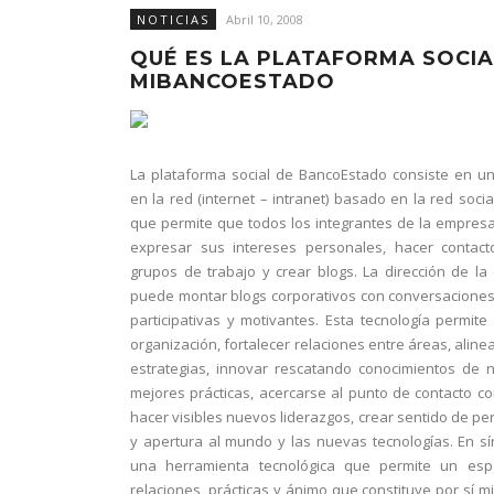
NOTICIAS
Abril 10, 2008
QUÉ ES LA PLATAFORMA SOCIA
MIBANCOESTADO
La plataforma social de BancoEstado consiste en u
en la red (internet – intranet) basado en la red soci
que permite que todos los integrantes de la empre
expresar sus intereses personales, hacer contact
grupos de trabajo y crear blogs. La dirección de l
puede montar blogs corporativos con conversaciones 
participativas y motivantes. Esta tecnología permite 
organización, fortalecer relaciones entre áreas, alinea
estrategias, innovar rescatando conocimientos de 
mejores prácticas, acercarse al punto de contacto con
hacer visibles nuevos liderazgos, crear sentido de pe
y apertura al mundo y las nuevas tecnologías. En sí
una herramienta tecnológica que permite un esp
relaciones, prácticas y ánimo que constituye por sí 