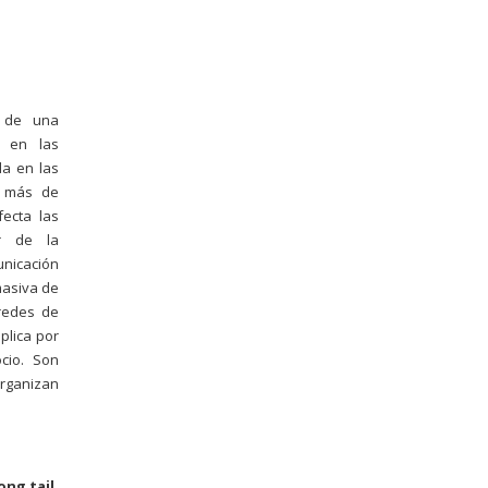
e de una
o en las
a en las
e más de
fecta las
or de la
unicación
masiva de
 redes de
plica por
cio. Son
rganizan
ong tail,