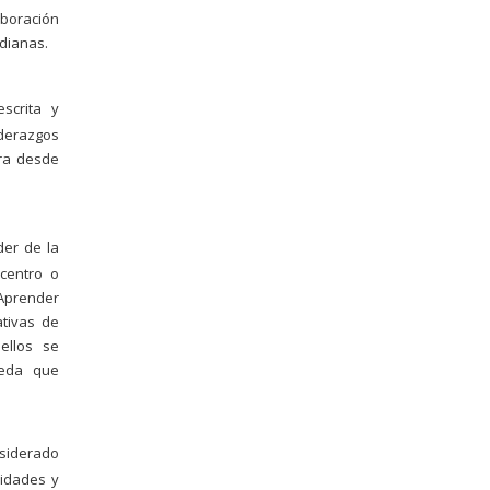
aboración
idianas.
escrita y
iderazgos
ra desde
der de la
centro o
 Aprender
ativas de
ellos se
ueda que
nsiderado
ridades y