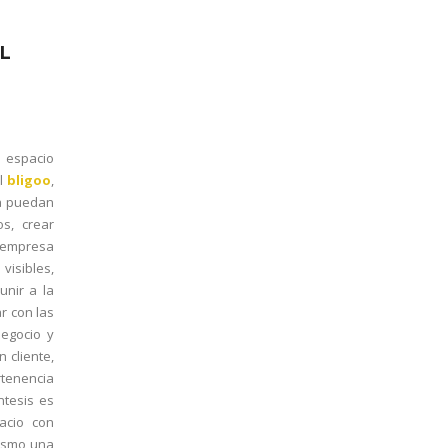
L
n espacio
al
bligoo
,
sa puedan
os, crear
a empresa
visibles,
unir a la
r con las
negocio y
 cliente,
rtenencia
ntesis es
acio con
mismo una