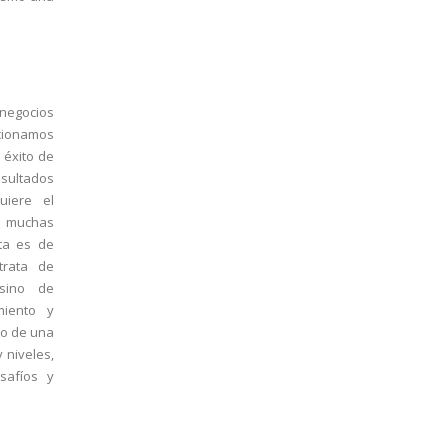
negocios
ncionamos
 éxito de
esultados
uiere el
e muchas
ta es de
trata de
 sino de
miento y
lo de una
 niveles,
safíos y