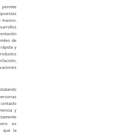
l permite
ropuestas
o masivo,
arrollos
mentación
 miles de
 rápida y
roductos
sfacción,
ovaciones
stalando
 personas
 contacto
riencia y
ectamente
pero es
o que la