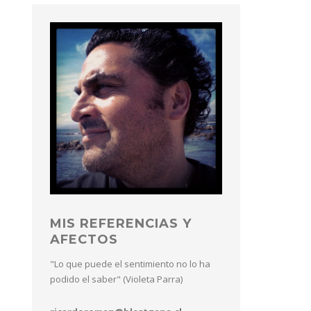
MIS REFERENCIAS Y
AFECTOS
"Lo que puede el sentimiento no lo ha
podido el saber" (Violeta Parra)