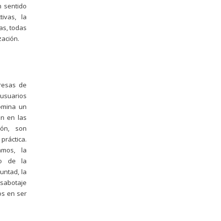
n sentido
ivas, la
as, todas
zación.
resas de
 usuarios
domina un
n en las
ión, son
práctica.
amos, la
io de la
untad, la
 sabotaje
os en ser