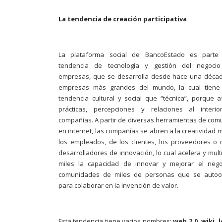
La tendencia de creación participativa
La plataforma social de BancoEstado es part
tendencia de tecnología y gestión del negoci
empresas, que se desarrolla desde hace una décad
empresas más grandes del mundo, la cual tien
tendencia cultural y social que “técnica”, porque a
prácticas, percepciones y relaciones al interi
compañías. A partir de diversas herramientas de com
en internet, las compañías se abren a la creatividad 
los empleados, de los clientes, los proveedores o
desarrolladores de innovación, lo cual acelera y multi
miles la capacidad de innovar y mejorar el nego
comunidades de miles de personas que se autoo
para colaborar en la invención de valor.
Esta tendencia tiene varios nombres:
web 2.0, wiki, l