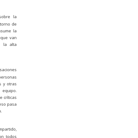
sobre la
 torno de
asume la
s que van
 la alta
rsaciones
 personas
s y otras
 equipo.
 críticas
 eso pasa
.
mpartido,
son todos