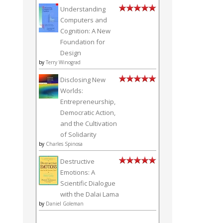
Understanding
Computers and
Cognition: A New
Foundation for
Design
by
Terry Winograd
Disclosing New
Worlds:
Entrepreneurship,
Democratic Action,
and the Cultivation
of Solidarity
by
Charles Spinosa
Destructive
Emotions: A
Scientific Dialogue
with the Dalai Lama
by
Daniel Goleman