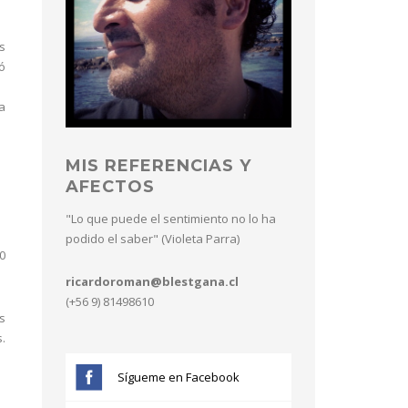
s
ó
a
MIS REFERENCIAS Y
AFECTOS
"Lo que puede el sentimiento no lo ha
podido el saber" (Violeta Parra)
0
ricardoroman@blestgana.cl
(+56 9) 81498610
s
.
Sígueme en Facebook