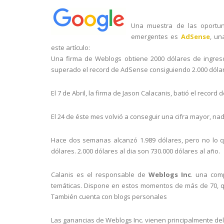
Una muestra de las oportun
emergentes es
AdSense
, un
este artículo:
Una firma de Weblogs obtiene 2000 dólares de ingre
superado el record de AdSense consiguiendo 2.000 dóla
El 7 de Abril, la firma de Jason Calacanis, batió el recor
El 24 de éste mes volvió a conseguir una cifra mayor, n
Hace dos semanas alcanzó 1.989 dólares, pero no lo q
dólares. 2.000 dólares al dia son 730.000 dólares al año.
Calanis es el responsable de
Weblogs Inc
. una com
temáticas. Dispone en estos momentos de más de 70, que
También cuenta con blogs personales
Las ganancias de Weblogs Inc. vienen principalmente de