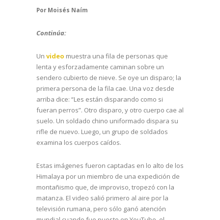
Por Moisés Naím
Continúa:
Un
video
muestra una fila de personas que
lenta y esforzadamente caminan sobre un
sendero cubierto de nieve. Se oye un disparo; la
primera persona de la fila cae. Una voz desde
arriba dice: “Les están disparando como si
fueran perros”. Otro disparo, y otro cuerpo cae al
suelo. Un soldado chino uniformado dispara su
rifle de nuevo. Luego, un grupo de soldados
examina los cuerpos caídos.
Estas imágenes fueron captadas en lo alto de los
Himalaya por un miembro de una expedición de
montañismo que, de improviso, tropezó con la
matanza. El video salió primero al aire por la
televisión rumana, pero sólo ganó atención
mundial cuando fue puesto en YouTube, el