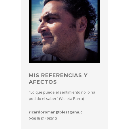
MIS REFERENCIAS Y
AFECTOS
"Lo que puede el sentimiento no lo ha
podido el saber" (Violeta Parra)
ricardoroman@blestgana.cl
(+56 9) 81498610