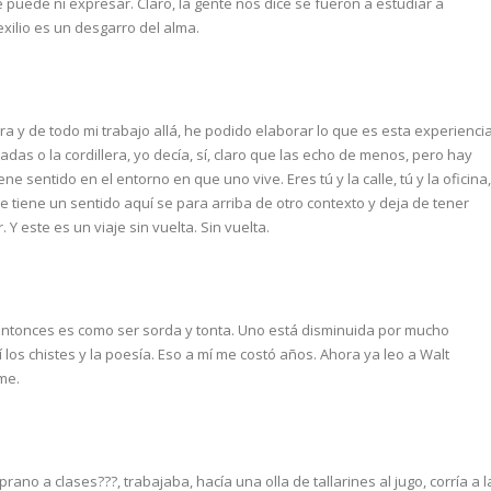
 puede ni expresar. Claro, la gente nos dice se fueron a estudiar a
xilio es un desgarro del alma.
ra y de todo mi trabajo allá, he podido elaborar lo que es esta experiencia
 o la cordillera, yo decía, sí, claro que las echo de menos, pero hay
ne sentido en el entorno en que uno vive. Eres tú y la calle, tú y la oficina,
e tiene un sentido aquí se para arriba de otro contexto y deja de tener
Y este es un viaje sin vuelta. Sin vuelta.
 Entonces es como ser sorda y tonta. Uno está disminuida por mucho
los chistes y la poesía. Eso a mí me costó años. Ahora ya leo a Walt
me.
rano a clases???, trabajaba, hacía una olla de tallarines al jugo, corría a l