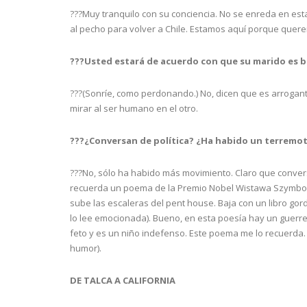
???Muy tranquilo con su conciencia. No se enreda en esta
al pecho para volver a Chile. Estamos aquí porque quere
???Usted estará de acuerdo con que su marido es
???(Sonríe, como perdonando.) No, dicen que es arrogant
mirar al ser humano en el otro.
???¿Conversan de política? ¿Ha habido un terremo
???No, sólo ha habido más movimiento. Claro que conve
recuerda un poema de la Premio Nobel Wistawa Szymbors
sube las escaleras del pent house. Baja con un libro gor
lo lee emocionada). Bueno, en esta poesía hay un guerr
feto y es un niño indefenso. Este poema me lo recuerda.
humor).
DE TALCA A CALIFORNIA