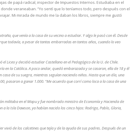
ijas de papá radical, inspector de Impuestos Internos. Estudiaba en el
na, donde veraneaban. “Yo sentí que lo teníamos todo, pero después con el
 viajar. Mi mirada de mundo me la daban los libros, siempre me gustó
traña, que venía a la casa de su vecino a estudiar. Y algo le pasó con él. Desde
que todavía, a pesar de tantas embarradas en tantos años, cuando lo veo
ó el Liceo y decidió estudiar Castellano en el Pedagógico de la U. de Chile.
ría en la Católica. A poco andar, quedó embarazada y se casaron, ella de 18 y él
n casa de su suegra, mientras seguían naciendo niños. Hasta que un día, una
100, pasaron a ganar 1.000. “Me acuerdo que corrí como loca a la casa de una
ción militaba en el Mapu y fue nombrado ministro de Economía y Hacienda de
on a la Isla Dawson, ya habían nacido los cinco hijos: Rodrigo, Pablo, Gloria,
er vivió de los calcetines que tejía y de la ayuda de sus padres. Después de un