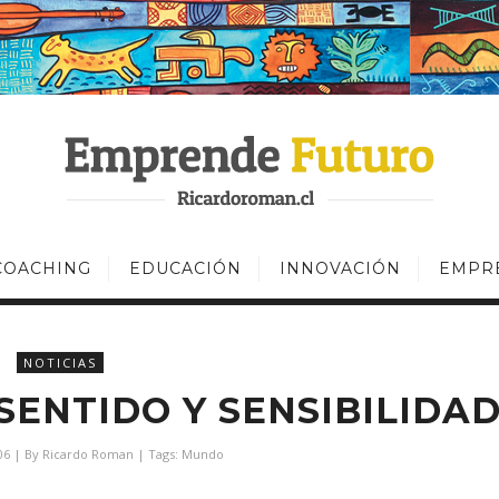
COACHING
EDUCACIÓN
INNOVACIÓN
EMPR
NOTICIAS
 SENTIDO Y SENSIBILIDA
06
| By
Ricardo Roman
| Tags:
Mundo