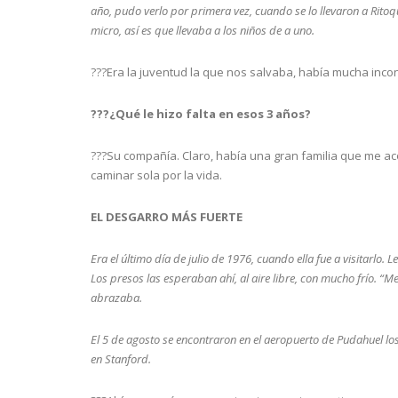
año, pudo verlo por primera vez, cuando se lo llevaron a Ritoq
micro, así es que llevaba a los niños de a uno.
???Era la juventud la que nos salvaba, había mucha inco
???¿Qué le hizo falta en esos 3 años?
???Su compañía. Claro, había una gran familia que me ac
caminar sola por la vida.
EL DESGARRO MÁS FUERTE
Era el último día de julio de 1976, cuando ella fue a visitarlo.
Los presos las esperaban ahí, al aire libre, con mucho frío. “Me
abrazaba.
El 5 de agosto se encontraron en el aeropuerto de Pudahuel lo
en Stanford.