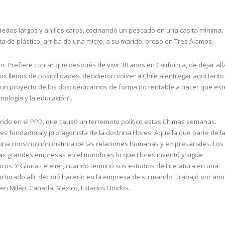
edos largos y anillos caros, cocinando un pescado en una casita mínima,
ita de plástico, arriba de una micro, a su marido, preso en Tres Álamos.
ro. Prefiere contar que después de vivir 30 años en California, de dejar all
os llenos de posibilidades, decidieron volver a Chile a entregar aquí tanto
 un proyecto de los dos: dedicarnos de forma no rentable a hacer que est
nología y la educación”.
ido en el PPD, que causó un terremoto político estas últimas semanas.
í es fundadora y protagonista de la doctrina Flores. Aquella que parte de l
n una construcción distinta de las relaciones humanas y empresariales. Los
 las grandes empresas en el mundo es lo que Flores inventó y sigue
 ricos. Y Gloria Letelier, cuando terminó sus estudios de Literatura en una
octorado allí, decidió hacerlo en la empresa de su marido. Trabajó por año
 en Milán, Canadá, México, Estados Unidos.