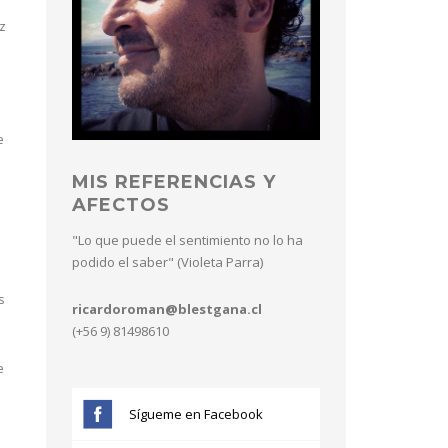
z
e
MIS REFERENCIAS Y
AFECTOS
"Lo que puede el sentimiento no lo ha
podido el saber" (Violeta Parra)
s
ricardoroman@blestgana.cl
(+56 9) 81498610
e
l
Sígueme en Facebook