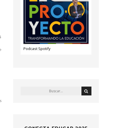
á
Podcast Spotify
e
a
s