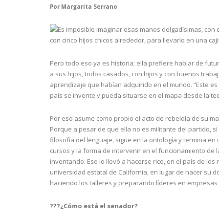
Por Margarita Serrano
Es imposible imaginar esas manos delgadísimas, con d
con cinco hijos chicos alrededor, para llevarlo en una caj
Pero todo eso ya es historia; ella prefiere hablar de futu
a sus hijos, todos casados, con hijos y con buenos trabaj
aprendizaje que habían adquirido en el mundo. “Este es
país se invente y pueda situarse en el mapa desde la tec
Por eso asume como propio el acto de rebeldía de su mar
Porque a pesar de que ella no es militante del partido, s
filosofía del lenguaje, sigue en la ontología y termina e
cursos y la forma de intervenir en el funcionamiento de
inventando. Eso lo llevó a hacerse rico, en el país de los
universidad estatal de California, en lugar de hacer su d
haciendo los talleres y preparando líderes en empresas
???¿Cómo está el senador?