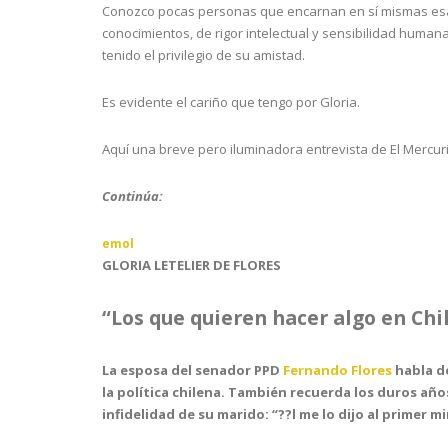
Conozco pocas personas que encarnan en sí mismas esa
conocimientos, de rigor intelectual y sensibilidad humana
tenido el privilegio de su amistad.
Es evidente el cariño que tengo por Gloria.
Aquí una breve pero iluminadora entrevista de El Mercurio
Continúa:
emol
GLORIA LETELIER DE FLORES
“Los que quieren hacer algo en Chi
La esposa del senador PPD
Fernando Flores
habla de
la política chilena. También recuerda los duros años
infidelidad de su marido: “??l me lo dijo al primer m