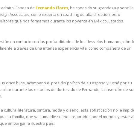
 admiro. Esposa de
Fernando Flores
, he conocido su grandeza y sencille
sign Associates, como experta en coaching de alta dirección, pero
sultores que nos formamos durante los noventa en México, Estados
e están en contacto con las profundidades de los desvelos humanos, dónd
pecialmente a través de una intensa experiencia vital como compañera de un
sus cinco hijos, acompañó el presidio político de su esposo y luchó por su
 familiar durante los estudios de doctorado de Fernando, la inserción de su
.
 cultura, literatura, pintura, moda y diseño, esta sofisticación no le impid
toda su familia, que ya suma diez nietos repartidos por el mundo, y estar a
s que embargan a nuestro país.