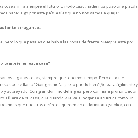
s cosas, mira siempre el futuro. En todo caso, nadie nos puso una pistola
mos hacer algo por este país. Así es que no nos vamos a quejar.
 bastante arrogante…
e, pero lo que pasa es que habla las cosas de frente. Siempre está por
to también en esta casa?
rsamos algunas cosas, siempre que tenemos tiempo. Pero esto me
ka que se llama “Going home”… ¿Te lo puedo leer? (Se para ágilmente y
do y subrayado. Con gran dominio del inglés, pero con mala pronunciación
ero afuera de su casa, que cuando vuelve al hogar se acurruca como un
 Dejemos que nuestros defectos queden en el dormitorio (suplica, con