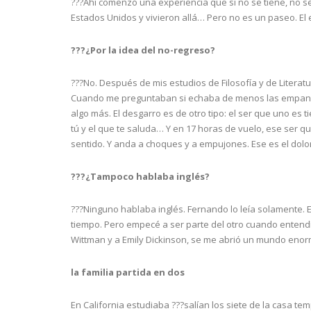
???Ahí comenzó una experiencia que si no se tiene, no se
Estados Unidos y vivieron allá… Pero no es un paseo. El e
???¿Por la idea del no-regreso?
???No. Después de mis estudios de Filosofía y de Literatu
Cuando me preguntaban si echaba de menos las empanadas
algo más. El desgarro es de otro tipo: el ser que uno es tie
tú y el que te saluda… Y en 17 horas de vuelo, ese ser qu
sentido. Y anda a choques y a empujones. Ese es el dolor. 
???¿Tampoco hablaba inglés?
???Ninguno hablaba inglés. Fernando lo leía solamente.
tiempo. Pero empecé a ser parte del otro cuando entendí 
Wittman y a Emily Dickinson, se me abrió un mundo enor
la familia partida en dos
En California estudiaba ???salían los siete de la casa temp