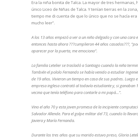
Era la niña bonita de Talca. La mayor de tres hermanas, h
único Liceo de Niñas de Talca. Y tenían tierras en la zo
tiempo me di cuenta de que lo único que no se hacía era
mucho leer”.
A los 13 años empezó a ver a un niño delgado y con una cara ex
entonces hasta ahora ???cumplieron 44 años casados???, “por
aparecer por la puerta, me emociono”.
La familia Letelier se trasladó a Santiago cuando la niña termin
También el pololo Fernando se había venido a estudiar Ingenie
de 19 años. Vivieron un tiempo en casa de sus padres. Luego e
empresa inglesa contrató al todavía estudiante y, si ganaban 
vecina que tenía teléfono para contarle a mi papá…”.
Vino el año 70 y esta joven promesa de la incipiente computa
Salvador Allende. Para el golpe militar del 73, cuando lo llevar
Javiera y María Fernanda.
Durante los tres años que su marido estuvo preso, Gloria Leteli