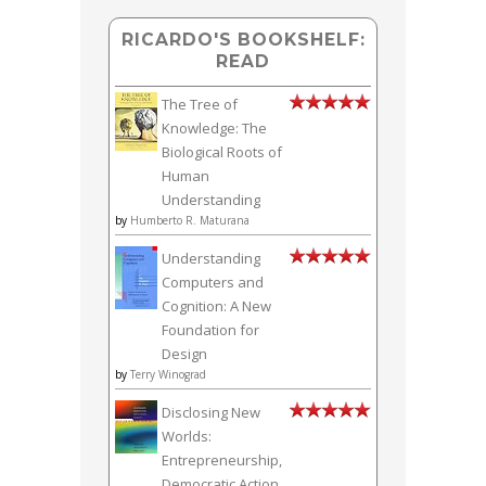
RICARDO'S BOOKSHELF:
READ
The Tree of
Knowledge: The
Biological Roots of
Human
Understanding
by
Humberto R. Maturana
Understanding
Computers and
Cognition: A New
Foundation for
Design
by
Terry Winograd
Disclosing New
Worlds:
Entrepreneurship,
Democratic Action,