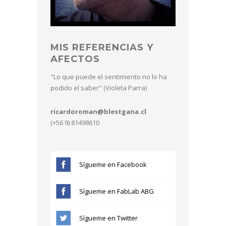
MIS REFERENCIAS Y
AFECTOS
"Lo que puede el sentimiento no lo ha
podido el saber" (Violeta Parra)
ricardoroman@blestgana.cl
(+56 9) 81498610
Sígueme en Facebook
Sígueme en FabLab ABG
Sígueme en Twitter