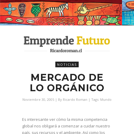
NOTICIAS
MERCADO DE
LO ORGÁNICO
Noviembre 30, 2005
| By
Ricardo Roman
| Tags:
Mundo
Es interesante ver cómo la misma competencia
global nos obligará a comenzar a cuidar nuestro
país, sus recursos y el ambiente. Así como los