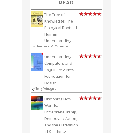
READ
The Tree of
Knowledge: The
Biological Roots of
Human
Understanding
by
Humberto R. Maturana
Understanding
Computers and
Cognition: A New
Foundation for
Design
by
Terry Winograd
Disclosing New
Worlds:
Entrepreneurship,
Democratic Action,
and the Cultivation
of Solidarity