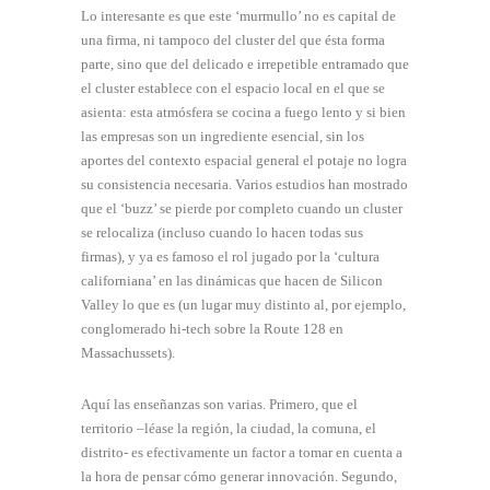
Lo interesante es que este ‘murmullo’ no es capital de
una firma, ni tampoco del cluster del que ésta forma
parte, sino que del delicado e irrepetible entramado que
el cluster establece con el espacio local en el que se
asienta: esta atmósfera se cocina a fuego lento y si bien
las empresas son un ingrediente esencial, sin los
aportes del contexto espacial general el potaje no logra
su consistencia necesaria. Varios estudios han mostrado
que el ‘buzz’ se pierde por completo cuando un cluster
se relocaliza (incluso cuando lo hacen todas sus
firmas), y ya es famoso el rol jugado por la ‘cultura
californiana’ en las dinámicas que hacen de Silicon
Valley lo que es (un lugar muy distinto al, por ejemplo,
conglomerado hi-tech sobre
la Route 128 en
Massachussets).
Aquí las enseñanzas son varias. Primero, que el
territorio –léase la región, la ciudad, la comuna, el
distrito- es efectivamente un factor a tomar en cuenta a
la hora de pensar cómo generar innovación. Segundo,