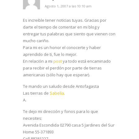
Agosto 1, 2007 a las 10:10 am
Es increible tener noticias tuyas. Gracias por
darte el tiempo de comentar en mi blog y
entregar tus palabras que siento que vienen con
mucho cariño.
Para mi es un honor el conocerte y haber
aprendido de ti, fue lo mejor.
En relación a mi
post
ya todo está encaminado
para recibir el perdón por parte de tierras
americanas (sólo hay que esperar).
Te mando un saludo desde Antofagasta
Las tierras de
Sabella
.
A.
Te dejo mi dirección y fonos para lo que
necesites:
Avenida Escondida 02790 casa 5 Jardines del Sur
Home 55-371893
Cell 88281227