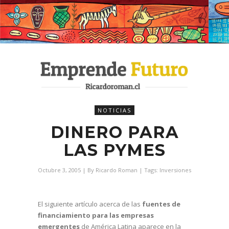
NOTICIAS
DINERO PARA
LAS PYMES
Octubre 3, 2005
| By
Ricardo Roman
| Tags:
Inversiones
El siguiente artículo acerca de las
fuentes de
financiamiento para las empresas
emergentes
de América Latina aparece en la