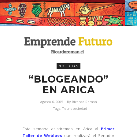
NOTICIAS
“BLOGEANDO”
EN ARICA
Agosto 6, 2005
| By
Ricardo Roman
| Tags:
Tecnosociedad
Esta semana asistiremos en Arica al
Primer
Taller de Weblogs
que realizará el Senador