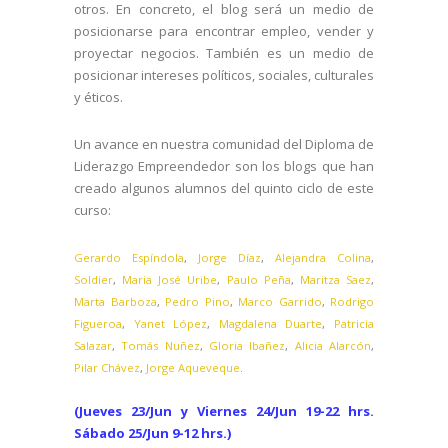
otros. En concreto, el blog será un medio de
posicionarse para encontrar empleo, vender y
proyectar negocios. También es un medio de
posicionar intereses políticos, sociales, culturales
y éticos.
Un avance en nuestra comunidad del Diploma de
Liderazgo Empreendedor son los blogs que han
creado algunos alumnos del quinto ciclo de este
curso:
Gerardo Espíndola
,
Jorge Díaz
,
Alejandra Colina
,
Soldier
,
Maria José Uribe
,
Paulo Peña
,
Maritza Saez
,
Marta Barboza
,
Pedro Pino
,
Marco Garrido
,
Rodrigo
Figueroa
,
Yanet López
,
Magdalena Duarte
,
Patricia
Salazar
,
Tomás Nuñez
,
Gloria Ibañez
,
Alicia Alarcón
,
Pilar Chávez
,
Jorge Aqueveque
.
(Jueves 23/Jun y Viernes 24/Jun 19-22 hrs.
Sábado 25/Jun 9-12 hrs.)