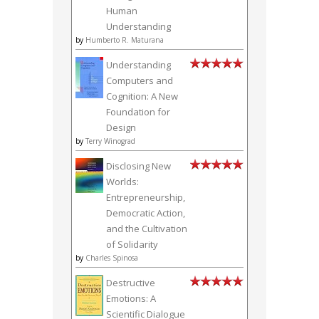
Human
Understanding
by
Humberto R. Maturana
Understanding
Computers and
Cognition: A New
Foundation for
Design
by
Terry Winograd
Disclosing New
Worlds:
Entrepreneurship,
Democratic Action,
and the Cultivation
of Solidarity
by
Charles Spinosa
Destructive
Emotions: A
Scientific Dialogue