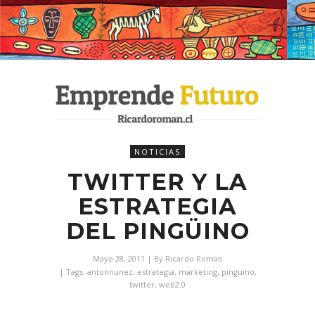
NOTICIAS
TWITTER Y LA
ESTRATEGIA
DEL PINGÜINO
Mayo 28, 2011
| By
Ricardo Roman
| Tags:
antonnunez
,
estrategia
,
marketing
,
pinguino
,
twitter
,
web2.0