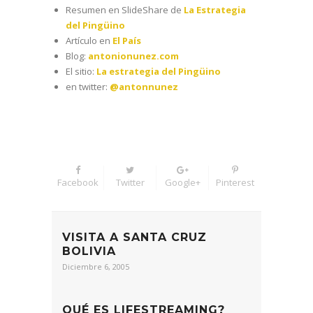
Resumen en SlideShare de
La Estrategia
del Pingüino
Artículo en
El País
Blog:
antonionunez.com
El sitio:
La estrategia del Pingüino
en twitter:
@antonnunez
Facebook
Twitter
Google+
Pinterest
VISITA A SANTA CRUZ
BOLIVIA
Diciembre 6, 2005
QUÉ ES LIFESTREAMING?