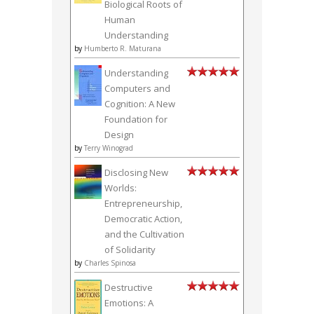
Biological Roots of
Human
Understanding
by
Humberto R. Maturana
Understanding
Computers and
Cognition: A New
Foundation for
Design
by
Terry Winograd
Disclosing New
Worlds:
Entrepreneurship,
Democratic Action,
and the Cultivation
of Solidarity
by
Charles Spinosa
Destructive
Emotions: A