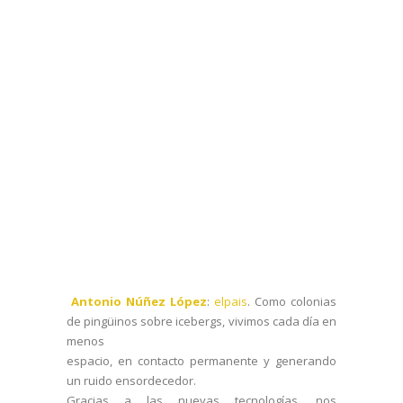
Antonio Núñez López
:
elpais
. Como colonias
de pingüinos sobre icebergs, vivimos cada día en
menos
espacio, en contacto permanente y generando
un ruido ensordecedor.
Gracias a las nuevas tecnologías, nos