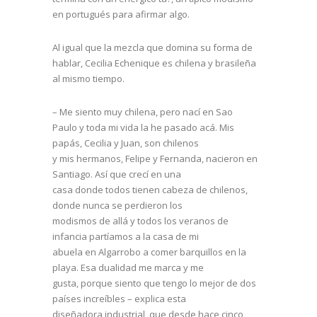
en portugués para afirmar algo.
Al igual que la mezcla que domina su forma de
hablar, Cecilia Echenique es chilena y brasileña
al mismo tiempo.
– Me siento muy chilena, pero nací en Sao
Paulo y toda mi vida la he pasado acá. Mis
papás, Cecilia y Juan, son chilenos
y mis hermanos, Felipe y Fernanda, nacieron en
Santiago. Así que crecí en una
casa donde todos tienen cabeza de chilenos,
donde nunca se perdieron los
modismos de allá y todos los veranos de
infancia partíamos a la casa de mi
abuela en Algarrobo a comer barquillos en la
playa. Esa dualidad me marca y me
gusta, porque siento que tengo lo mejor de dos
países increíbles – explica esta
diseñadora industrial, que desde hace cinco