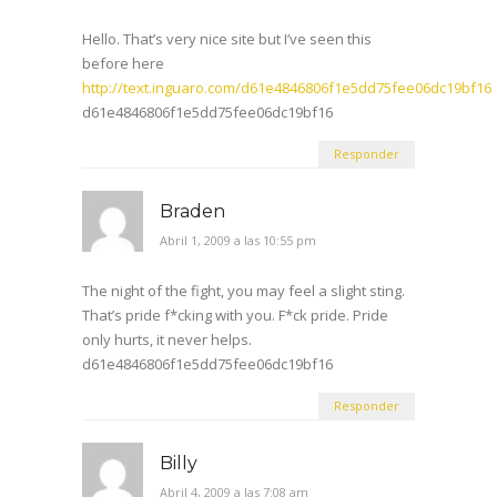
Hello. That’s very nice site but I’ve seen this
before here
http://text.inguaro.com/d61e4846806f1e5dd75fee06dc19bf16
d61e4846806f1e5dd75fee06dc19bf16
Responder
Braden
Abril 1, 2009 a las 10:55 pm
The night of the fight, you may feel a slight sting.
That’s pride f*cking with you. F*ck pride. Pride
only hurts, it never helps.
d61e4846806f1e5dd75fee06dc19bf16
Responder
Billy
Abril 4, 2009 a las 7:08 am