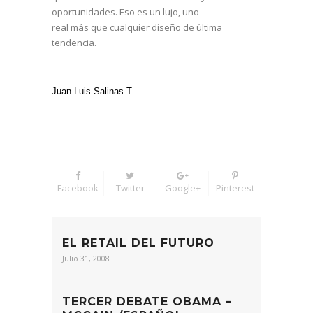
oportunidades. Eso es un lujo, uno
real más que cualquier diseño de última
tendencia.
Juan Luis Salinas T..
Facebook
Twitter
Google+
Pinterest
EL RETAIL DEL FUTURO
Julio 31, 2008
TERCER DEBATE OBAMA –