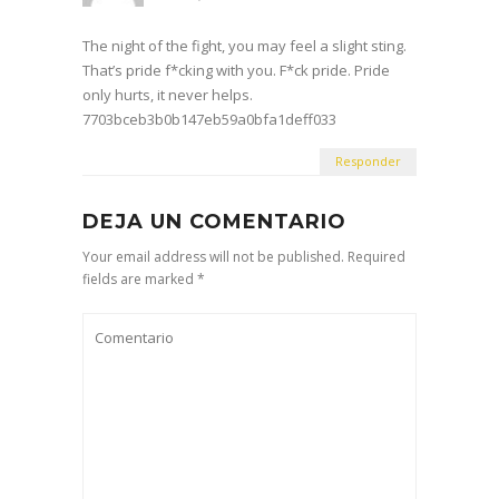
The night of the fight, you may feel a slight sting.
That’s pride f*cking with you. F*ck pride. Pride
only hurts, it never helps.
7703bceb3b0b147eb59a0bfa1deff033
Responder
DEJA UN COMENTARIO
Your email address will not be published. Required
fields are marked *