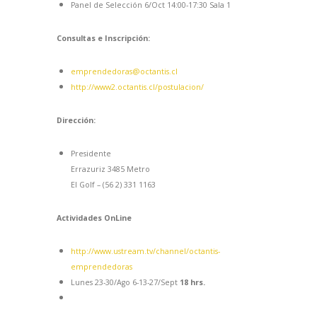
Panel de Selección 6/Oct 14:00-17:30 Sala 1
Consultas e Inscripción:
emprendedoras@octantis.cl
http://www2.octantis.cl/postulacion/
Dirección:
Presidente
Errazuriz
3485 Metro
El Golf – (56 2) 331 1163
Actividades OnLine
http://www.ustream.tv/channel/octantis-
emprendedoras
Lunes 23-30/Ago 6-13-27/Sept
18 hrs.