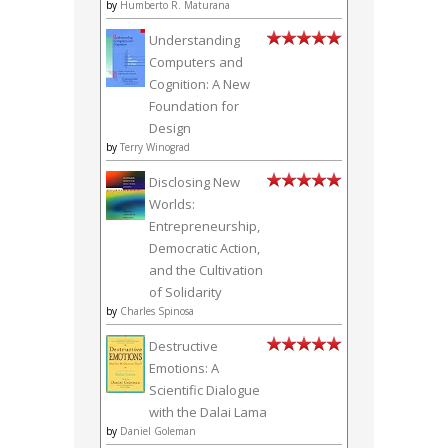
by
Humberto R. Maturana
Understanding
Computers and
Cognition: A New
Foundation for
Design
by
Terry Winograd
Disclosing New
Worlds:
Entrepreneurship,
Democratic Action,
and the Cultivation
of Solidarity
by
Charles Spinosa
Destructive
Emotions: A
Scientific Dialogue
with the Dalai Lama
by
Daniel Goleman