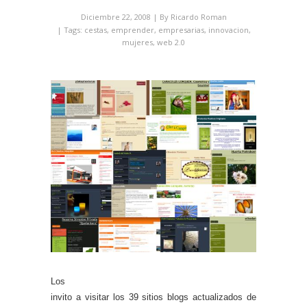
Diciembre 22, 2008
| By
Ricardo Roman
| Tags:
cestas
,
emprender
,
empresarias
,
innovacion
,
mujeres
,
web 2.0
Los
invito a visitar los 39 sitios blogs actualizados de