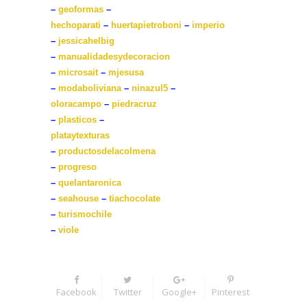
–
geoformas
–
hechoparati
–
huertapietroboni
–
imperio
–
jessicahelbig
–
manualidadesydecoracion
–
microsait
–
mjesusa
–
modaboliviana
–
ninazul5
–
oloracampo
–
piedracruz
–
plasticos
–
plataytexturas
–
productosdelacolmena
–
progreso
–
quelantaronica
–
seahouse
–
tiachocolate
–
turismochile
–
viole
Facebook
Twitter
Google+
Pinterest