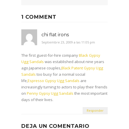
1 COMMENT
chi flat irons
Septiembre 23, 2009 a las 11:05 pm
The first guest-for-hire company
Black Gypsy
Ugg Sandals
was established about nine years
ago.Japanese couples,
Black Patent Gypsy Ugg
Sandals
too busy for a normal social
life,
Espresso Gypsy Ugg Sandals
are
increasingly turning to actors to play their friends
on
Penny Gypsy Ugg Sandals
the most important
days of their lives.
Responder
DEJA UN COMENTARIO