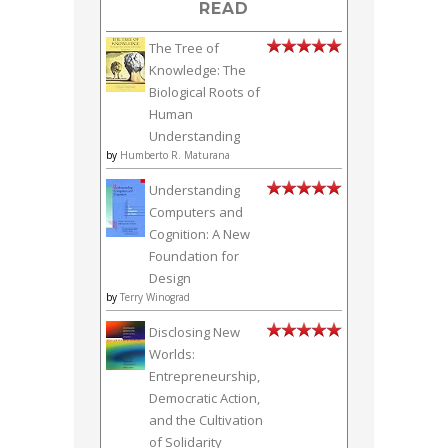
READ
The Tree of
Knowledge: The
Biological Roots of
Human
Understanding
by
Humberto R. Maturana
Understanding
Computers and
Cognition: A New
Foundation for
Design
by
Terry Winograd
Disclosing New
Worlds:
Entrepreneurship,
Democratic Action,
and the Cultivation
of Solidarity