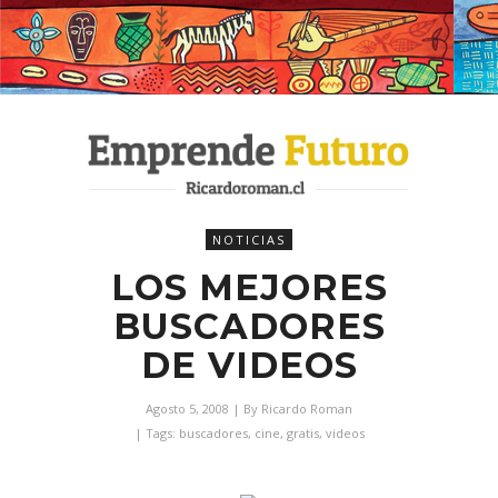
NOTICIAS
LOS MEJORES
BUSCADORES
DE VIDEOS
Agosto 5, 2008
| By
Ricardo Roman
| Tags:
buscadores
,
cine
,
gratis
,
videos