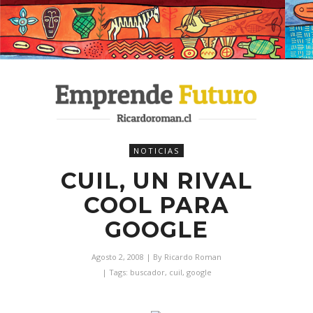
NOTICIAS
CUIL, UN RIVAL
COOL PARA
GOOGLE
Agosto 2, 2008
| By
Ricardo Roman
| Tags:
buscador
,
cuil
,
google