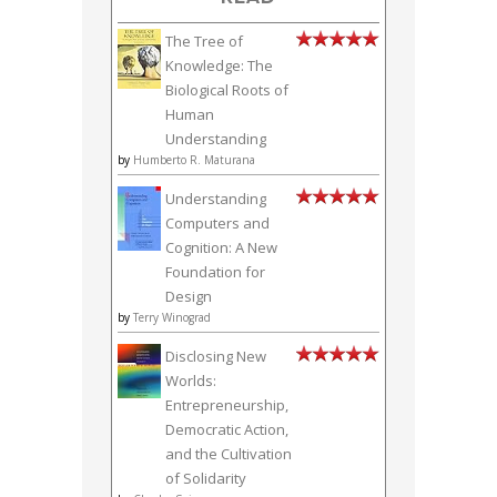
The Tree of
Knowledge: The
Biological Roots of
Human
Understanding
by
Humberto R. Maturana
Understanding
Computers and
Cognition: A New
Foundation for
Design
by
Terry Winograd
Disclosing New
Worlds:
Entrepreneurship,
Democratic Action,
and the Cultivation
of Solidarity