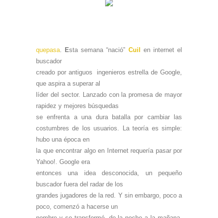
quepasa
.
E
sta semana “nació”
Cuil
en internet el
buscador
creado por antiguos ingenieros estrella de Google,
que aspira a superar al
líder del sector. Lanzado con la promesa de mayor
rapidez y mejores búsquedas
se enfrenta a una dura batalla por cambiar las
costumbres de los usuarios.
La teoría es simple:
hubo una época en
la que encontrar algo en Internet requería pasar por
Yahoo!. Google era
entonces una idea desconocida, un pequeño
buscador fuera del radar de los
grandes jugadores de la red. Y sin embargo, poco a
poco, comenzó a hacerse un
nombre y se transformó, de la noche a la mañana,