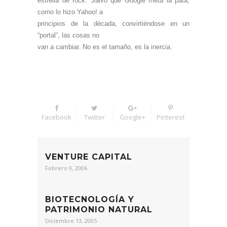
estrella de rock. Salvo que Google meta la pata,
como lo hizo Yahoo! a
principios de la década, convirtiéndose en un
“portal”, las cosas no
van a cambiar. No es el tamaño, es la inercia.
Facebook
Twitter
Google+
Pinterest
VENTURE CAPITAL
Febrero 9, 2006
BIOTECNOLOGÍA Y
PATRIMONIO NATURAL
Diciembre 13, 2005