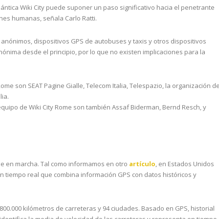
ántica Wiki City puede suponer un paso significativo hacia el penetrante
ones humanas, señala Carlo Ratti.
s anónimos, dispositivos GPS de autobuses y taxis y otros dispositivos
nima desde el principio, por lo que no existen implicaciones para la
Rome son SEAT Pagine Gialle, Telecom Italia, Telespazio, la organización d
ia.
 equipo de Wiki City Rome son también Assaf Biderman, Bernd Resch, y
one en marcha. Tal como informamos en otro
artículo
, en Estados Unidos
 en tiempo real que combina información GPS con datos históricos y
 800.000 kilómetros de carreteras y 94 ciudades. Basado en GPS, historial