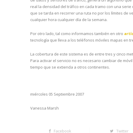
de datos y sensores de tráfico, genera un algoritmo que 
real la densidad del tráfico en cada tramo con una serie
que se tarda en recorrer una ruta no por los límites de v
cualquier hora cualquier día de la semana.
Por otro lado, tal como informamos también en otro
artí
tecnología que lleva a los teléfonos móviles mapas en t
La cobertura de este sistema es de entre tres y cinco m
Para activar el servicio no es necesario cambiar de móvi
tiempo que se extienda a otros continentes.
miércoles 05 Septiembre 2007
Vanessa Marsh
Facebook
Twitter