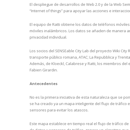
El despliegue de desarrollos de Web 2.0 y de la Web Sem
“Internet of things” para apoyar las acciones e interacci
El equipo de Ratti obtiene los datos de teléfonos móvile
móviles inalámbricos. Los datos se añaden de manera anó
privacidad individual.
Los socios del SENSEable City Lab del proyecto Wiki City 
transporte público romana, ATAC; La Repubblica y Trenital
Además, de Kloeckl, Calabrese y Ratti, los miembros del
Fabien Girardin.
Antecedentes
No es la primera iniciativa de esta naturaleza que se p
se ha creado ya un mapa inteligente del flujo de tráfico
sensores para evitar los atascos.
Este mapa establece en tiempo real el flujo de tráfico de