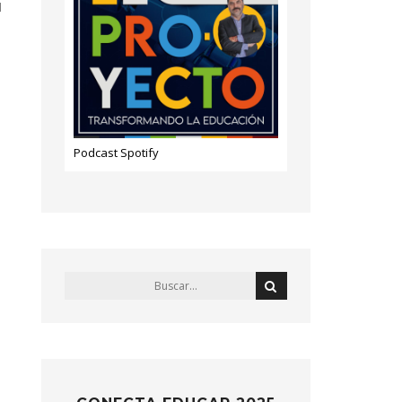
l
Podcast Spotify
n
s