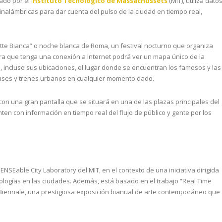
lado por el
I
nstituto Tecnológico de Massachussets
(MIT), utiliza dato
 inalámbricas para dar cuenta del pulso de la ciudad en tiempo real,
tte Bianca” o noche blanca de Roma, un festival nocturno que organiza
ra que tenga una conexión a Internet podrá ver un mapa único de la
e, incluso sus ubicaciones, el lugar donde se encuentran los famosos y las
uses y trenes urbanos en cualquier momento dado.
con una gran pantalla que se situará en una de las plazas principales del
ten con información en tiempo real del flujo de público y gente por los
ENSEable City Laboratory del MIT, en el contexto de una iniciativa dirigida
nologías en las ciudades. Además, está basado en el trabajo “Real Time
Biennale, una prestigiosa exposición bianual de arte contemporáneo que