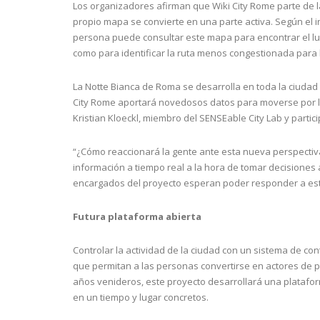
Los organizadores afirman que Wiki City Rome parte de 
propio mapa se convierte en una parte activa. Según el i
persona puede consultar este mapa para encontrar el lu
como para identificar la ruta menos congestionada para l
La Notte Bianca de Roma se desarrolla en toda la ciudad y
City Rome aportará novedosos datos para moverse por la 
Kristian Kloeckl, miembro del SENSEable City Lab y partic
“¿Cómo reaccionará la gente ante esta nueva perspectiva
información a tiempo real a la hora de tomar decisiones a
encargados del proyecto esperan poder responder a esta
Futura plataforma abierta
Controlar la actividad de la ciudad con un sistema de cont
que permitan a las personas convertirse en actores de pr
años venideros, este proyecto desarrollará una platafo
en un tiempo y lugar concretos.