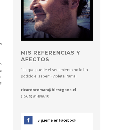
s
MIS REFERENCIAS Y
AFECTOS
o
"Lo que puede el sentimiento no lo ha
a
podido el saber" (Violeta Parra)
r
s
ricardoroman@blestgana.cl
(+56 9) 81498610
Sígueme en Facebook