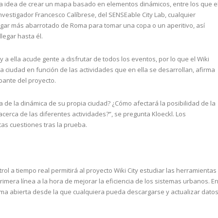
la idea de crear un mapa basado en elementos dinámicos, entre los que e
nvestigador Francesco Calíbrese, del SENSEable City Lab, cualquier
gar más abarrotado de Roma para tomar una copa o un aperitivo, así
legar hasta él.
 a ella acude gente a disfrutar de todos los eventos, por lo que el Wiki
ciudad en función de las actividades que en ella se desarrollan, afirma
ipante del proyecto.
 de la dinámica de su propia ciudad? ¿Cómo afectará la posibilidad de la
cerca de las diferentes actividades?”, se pregunta Kloeckl. Los
s cuestiones tras la prueba.
rol a tiempo real permitirá al proyecto Wiki City estudiar las herramientas
imera línea a la hora de mejorar la eficiencia de los sistemas urbanos. E
rma abierta desde la que cualquiera pueda descargarse y actualizar dato