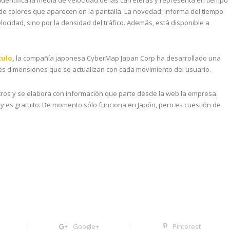
identifica la media de velocidad de las carreteras y representa en tiempo
 de colores que aparecen en la pantalla. La novedad: informa del tiempo
elocidad, sino por la densidad del tráfico. Además, está disponible a
culo
,
la compañía japonesa CyberMap Japan Corp ha desarrollado una
res dimensiones que se actualizan con cada movimiento del usuario.
etros y se elabora con información que parte desde la web la empresa.
l y es gratuito. De momento sólo funciona en Japón, pero es cuestión de
Google+
Pinterest