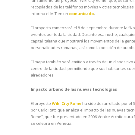
lanzamiento del proyecto “Wiki City Rome” que, desarrol
recopilados de los teléfonos móviles y otras tecnologías
informa el MIT en un
comunicado
.
El proyecto comenzará el 8 de septiembre durante la “No
eventos por toda la ciudad. Durante esa noche, cualquie
capital italiana que mostrará los movimientos de la gent
personalidades romanas, así como la posición de autob
El mapa también será emitido a través de un dispositivo 
centro de la ciudad, permitiendo que sus habitantes cuen
alrededores.
Impacto urbano de las nuevas tecnologías
El proyecto
Wiki City Rome
ha sido desarrollado por el S
por Carlo Ratti que analiza el impacto de las nuevas tec
Rome”, que fue presentado en 2006 Venice Architectura 
se celebra en Venecia.