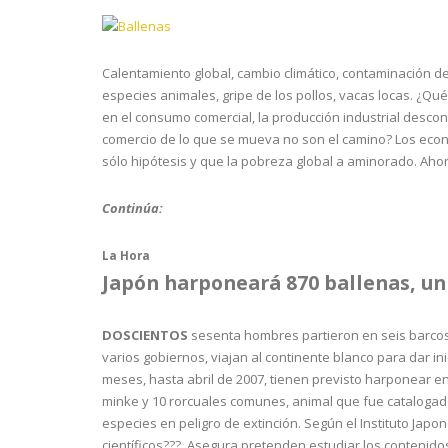
Calentamiento global, cambio climático, contaminación d
especies animales, gripe de los pollos, vacas locas. ¿Q
en el consumo comercial, la producción industrial descont
comercio de lo que se mueva no son el camino? Los econ
sólo hipótesis y que la pobreza global a aminorado. Aho
Continúa:
La Hora
Japón harponeará 870 ballenas, un
DOSCIENTOS
sesenta hombres partieron en seis barcos d
varios gobiernos, viajan al continente blanco para dar in
meses, hasta abril de 2007, tienen previsto harponear en
minke y 10 rorcuales comunes, animal que fue catalogado 
especies en peligro de extinción. Según el Instituto Japon
científicos???. Asegura pretenden estudiar los contenid