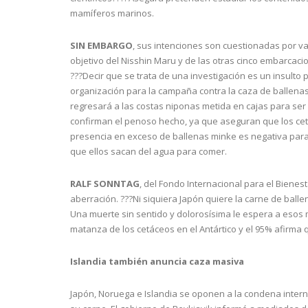
mamíferos marinos.
SIN EMBARGO
, sus intenciones son cuestionadas por v
objetivo del Nisshin Maru y de las otras cinco embarca
???Decir que se trata de una investigación es un insulto p
organización para la campaña contra la caza de ballenas
regresará a las costas niponas metida en cajas para ser
confirman el penoso hecho, ya que aseguran que los cet
presencia en exceso de ballenas minke es negativa para 
que ellos sacan del agua para comer.
RALF SONNTAG
, del Fondo Internacional para el Biene
aberración. ???Ni siquiera Japón quiere la carne de balle
Una muerte sin sentido y dolorosísima le espera a esos m
matanza de los cetáceos en el Antártico y el 95% afirm
Islandia también anuncia caza masiva
Japón, Noruega e Islandia se oponen a la condena interna