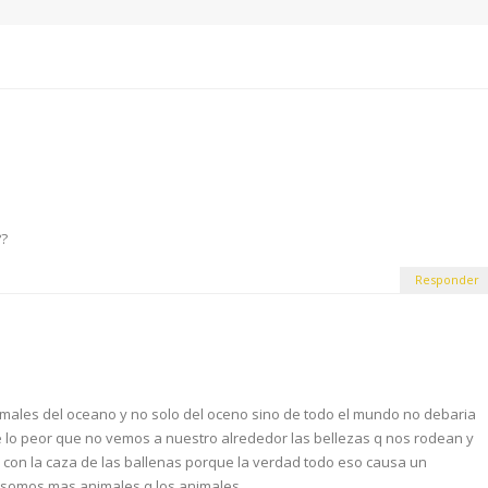
??
Responder
imales del oceano y no solo del oceno sino de todo el mundo no debaria
lo peor que no vemos a nuestro alrededor las bellezas q nos rodean y
 con la caza de las ballenas porque la verdad todo eso causa un
s somos mas animales q los animales….