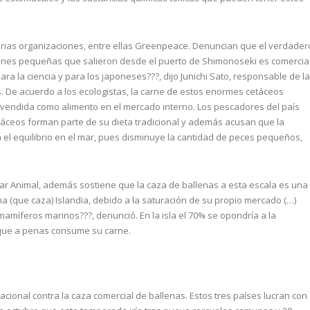
arias organizaciones, entre ellas Greenpeace. Denuncian que el verdader
ciones pequeñas que salieron desde el puerto de Shimonoseki es comercial
ara la ciencia y para los japoneses???, dijo Junichi Sato, responsable de la
. De acuerdo a los ecologistas, la carne de estos enormes cetáceos
 vendida como alimento en el mercado interno. Los pescadores del país
áceos forman parte de su dieta tradicional y además acusan que la
el equilibrio en el mar, pues disminuye la cantidad de peces pequeños,
star Animal, además sostiene que la caza de ballenas a esta escala es una
na (que caza) Islandia, debido a la saturación de su propio mercado (…)
amíferos marinos???, denunció. En la isla el 70% se opondría a la
a que a penas consume su carne.
cional contra la caza comercial de ballenas. Estos tres países lucran con