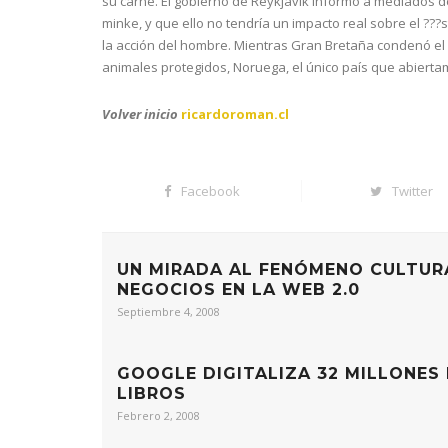
su carne. El gobierno de Reykjavik informó a mediados 
minke, y que ello no tendría un impacto real sobre el ???
la acción del hombre. Mientras Gran Bretaña condenó el
animales protegidos, Noruega, el único país que abiertam
Volver inicio
ricardoroman.cl
Facebook
Twitter
UN MIRADA AL FENÓMENO CULTUR
NEGOCIOS EN LA WEB 2.0
Septiembre 4, 2008
GOOGLE DIGITALIZA 32 MILLONES
LIBROS
Febrero 2, 2008