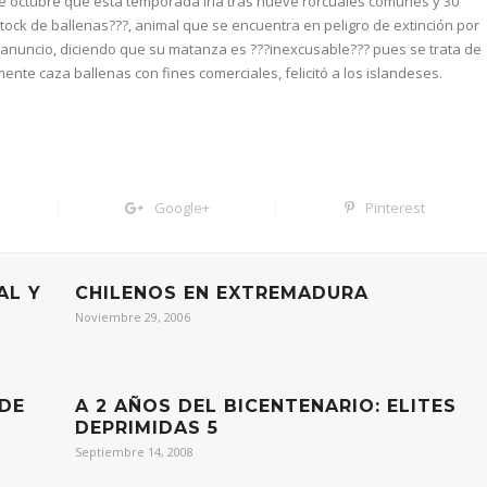
de octubre que esta temporada iría tras nueve rorcuales comunes y 30
stock de ballenas???, animal que se encuentra en peligro de extinción por
 anuncio, diciendo que su matanza es ???inexcusable??? pues se trata de
ente caza ballenas con fines comerciales, felicitó a los islandeses.
Google+
Pinterest
AL Y
CHILENOS EN EXTREMADURA
Noviembre 29, 2006
 DE
A 2 AÑOS DEL BICENTENARIO: ELITES
DEPRIMIDAS 5
Septiembre 14, 2008