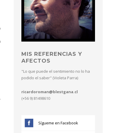
o
n
MIS REFERENCIAS Y
AFECTOS
"Lo que puede el sentimiento no lo ha
podido el saber" (Violeta Parra)
ricardoroman@blestgana.cl
(+56 9) 81498610
y
Sígueme en Facebook