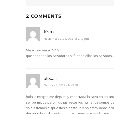
2 COMMENTS
Kren
Noviembre 24, 2006 a las 2:17 pm
Matar por matar??? :S
que sentirian los cazadores si fuesen ellos los cazados 
alexan
Octubre 8, 2008 a las 9:58 pm
hola la imagen me dejo muy impactada la caza en los an
ser permitida pero muchas veces los humanos somos de 
solo estamos dispuestos a destruir y no estoy deacuerd
desequilibrio al ecosistema …y la verdad q mucha vece