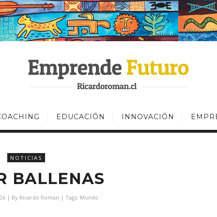
COACHING
EDUCACIÓN
INNOVACIÓN
EMPR
NOTICIAS
R BALLENAS
06
| By
Ricardo Roman
| Tags:
Mundo