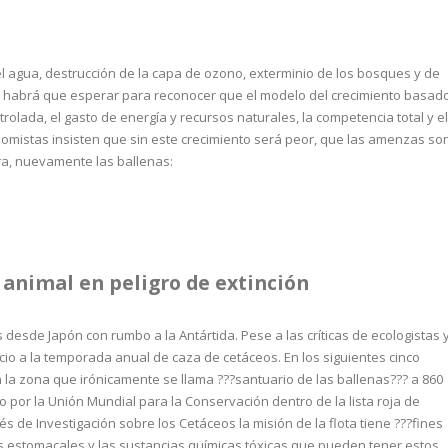
el agua, destrucción de la capa de ozono, exterminio de los bosques y de
ué habrá que esperar para reconocer que el modelo del crecimiento basad
rolada, el gasto de energía y recursos naturales, la competencia total y el
omistas insisten que sin este crecimiento será peor, que las amenzas so
ra, nuevamente las ballenas:
 animal en peligro de extinción
esde Japón con rumbo a la Antártida. Pese a las críticas de ecologistas 
icio a la temporada anual de caza de cetáceos. En los siguientes cinco
 la zona que irónicamente se llama ???santuario de las ballenas??? a 860
por la Unión Mundial para la Conservación dentro de la lista roja de
és de Investigación sobre los Cetáceos la misión de la flota tiene ???fines
os estomacales y las sustancias químicas tóxicas que pueden tener estos