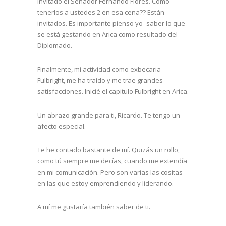
invitado el Senador Fernando Flores. Como
tenerlos a ustedes 2 en esa cena?? Están
invitados. Es importante pienso yo -saber lo que
se está gestando en Arica como resultado del
Diplomado.
Finalmente, mi actividad como exbecaria
Fulbright, me ha traído y me trae grandes
satisfacciones. Inicié el capitulo Fulbright en Arica.
Un abrazo grande para ti, Ricardo. Te tengo un
afecto especial.
Te he contado bastante de mí. Quizás un rollo,
como tú siempre me decías, cuando me extendía
en mi comunicación. Pero son varias las cositas
en las que estoy emprendiendo y liderando.
A mí me gustaría también saber de ti.