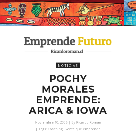
NOTICIAS
POCHY
MORALES
EMPRENDE:
ARICA & IOWA
Noviembre 10, 2006
| By
Ricardo Roman
| Tags:
Coaching
,
Gente que emprende