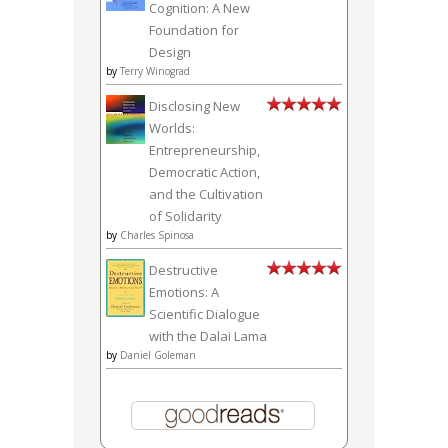
Cognition: A New
Foundation for
Design
by
Terry Winograd
Disclosing New
Worlds:
Entrepreneurship,
Democratic Action,
and the Cultivation
of Solidarity
by
Charles Spinosa
Destructive
Emotions: A
Scientific Dialogue
with the Dalai Lama
by
Daniel Goleman