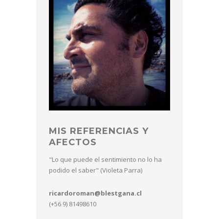
MIS REFERENCIAS Y
AFECTOS
"Lo que puede el sentimiento no lo ha
podido el saber" (Violeta Parra)
ricardoroman@blestgana.cl
(+56 9) 81498610