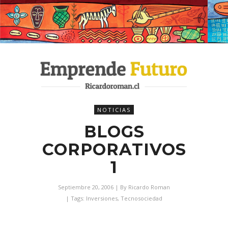
NOTICIAS
BLOGS
CORPORATIVOS
1
Septiembre 20, 2006
| By
Ricardo Roman
| Tags:
Inversiones
,
Tecnosociedad