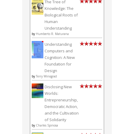
The Tree of
Knowledge: The
Biological Roots of
Human
Understanding
by
Humberto R. Maturana
Understanding
Computers and
Cognition: A New
Foundation for
Design
by
Terry Winograd
Disclosing New
Worlds:
Entrepreneurship,
Democratic Action,
and the Cultivation
of Solidarity
by
Charles Spinosa