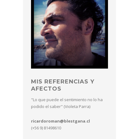
MIS REFERENCIAS Y
AFECTOS
"Lo que puede el sentimiento no lo ha
podido el saber" (Violeta Parra)
ricardoroman@blestgana.cl
(+56 9) 81498610