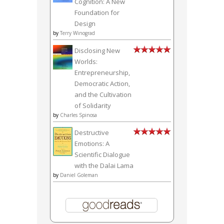
Cognition: A New
Foundation for
Design
by
Terry Winograd
Disclosing New
Worlds:
Entrepreneurship,
Democratic Action,
and the Cultivation
of Solidarity
by
Charles Spinosa
Destructive
Emotions: A
Scientific Dialogue
with the Dalai Lama
by
Daniel Goleman