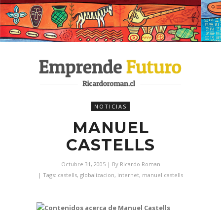
NOTICIAS
MANUEL
CASTELLS
Octubre 31, 2005
| By
Ricardo Roman
| Tags:
castells
,
globalizacion
,
internet
,
manuel castells
Contenidos acerca de Manuel Castells