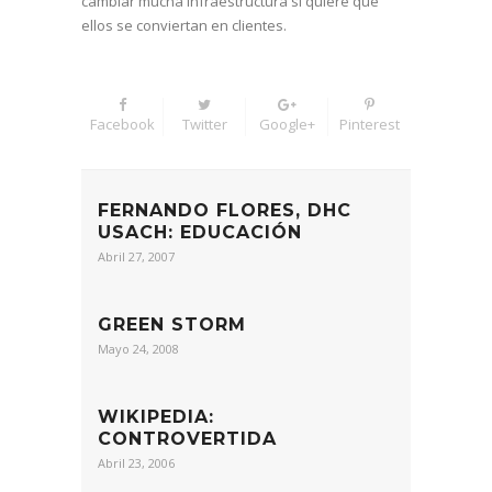
cambiar mucha infraestructura si quiere que
ellos se conviertan en clientes.
Facebook
Twitter
Google+
Pinterest
FERNANDO FLORES, DHC
USACH: EDUCACIÓN
Abril 27, 2007
GREEN STORM
Mayo 24, 2008
WIKIPEDIA:
CONTROVERTIDA
Abril 23, 2006