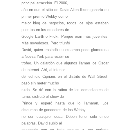
principal atracción. El 2006,
año en que el sitio de David Allen Ibsen ganaría su
primer premio Webby como
mejor blog de negocios, todos los ojos estaban
puestos en los creadores de
Google Earth o Flickr. Porque eran más juveniles.
Más novedosos. Pero triunfó
David, quien trasladó su estampa poco glamorosa
a Nueva York para recibir su
trofeo. Un galardón que algunos llaman los Oscar
de internet. Ahí, al interior
del edificio Cipriani, en el distrito de Wall Street,
pasó sin meter mucho
ruido. Se ríó con la rutina de los comediantes de
turno, disfrutó el show de
Prince y esperó hasta que lo llamaran. Los
discursos de ganadores de los Webby
no son cualquier cosa. Deben tener sólo cinco
palabras. David subió al
escenario con su traje oscuro y una corbata