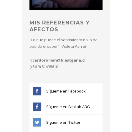
MIS REFERENCIAS Y
AFECTOS
"Lo que puede el sentimiento no lo ha
podido el saber" (Violeta Parra)
ricardoroman@blestgana.cl
(+56 9) 81498610
Sígueme en Facebook
Sígueme en FabLab ABG
Sígueme en Twitter