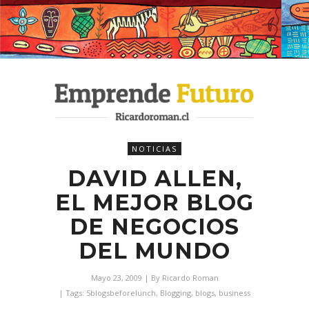
NOTICIAS
DAVID ALLEN,
EL MEJOR BLOG
DE NEGOCIOS
DEL MUNDO
Mayo 23, 2009
| By
Ricardo Roman
| Tags:
5blogsbeforelunch
,
Blogging
,
blogs
,
business