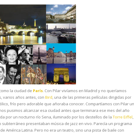
como la ciudad de
París
. Con Pilar vivíamos en Madrid y no queríamos
s, varios años antes, con
Bird
, una de las primeras películas dirigidas por
cólico, frío pero adorable que añoraba conocer. Compartíamos con Pilar u
y nos pusimos alcanzar esa ciudad antes que terminara ese mes del año
a por un nocturno río Sena, iluminado por los destellos de la
Torre Eiffel
,
o subterráneo presentaban música de jazz en vivo. Parecía un programa
e América Latina. Pero no era un teatro, sino una pista de baile con