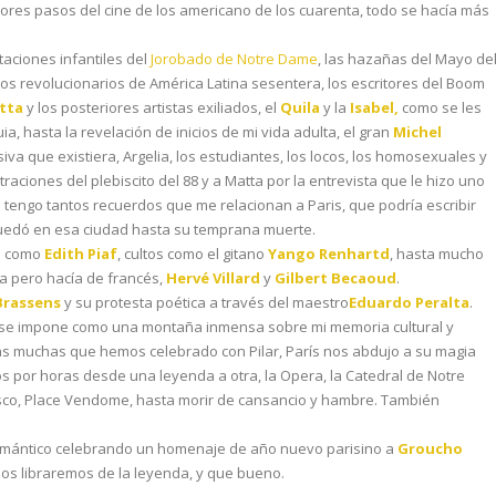
ores pasos del cine de los americano de los cuarenta, todo se hacía más
taciones infantiles del
Jorobado de Notre Dame
, las hazañas del Mayo de
e los revolucionarios de América Latina sesentera, los escritores del Boom
tta
y los posteriores artistas exiliados, el
Quila
y la
Isabel,
como se les
ia, hasta la revelación de inicios de mi vida adulta, el gran
Michel
iva que existiera, Argelia, los estudiantes, los locos, los homosexuales y
traciones del plebiscito del 88 y a Matta por la entrevista que le hizo uno
tengo tantos recuerdos que me relacionan a Paris, que podría escribir
edó en esa ciudad hasta su temprana muerte.
os como
Edith Piaf
, cultos como el gitano
Yango Renhartd
, hasta mucho
ia pero hacía de francés,
Hervé Villard
y
Gilbert Becaoud
.
Brassens
y su protesta poética a través del maestro
Eduardo Peralta
.
 se impone como una montaña inmensa sobre mi memoria cultural y
las muchas que hemos celebrado con Pilar, París nos abdujo a su magia
 por horas desde una leyenda a otra, la Opera, la Catedral de Notre
belisco, Place Vendome, hasta morir de cansancio y hambre. También
mántico celebrando un homenaje de año nuevo parisino a
Groucho
nos libraremos de la leyenda, y que bueno.