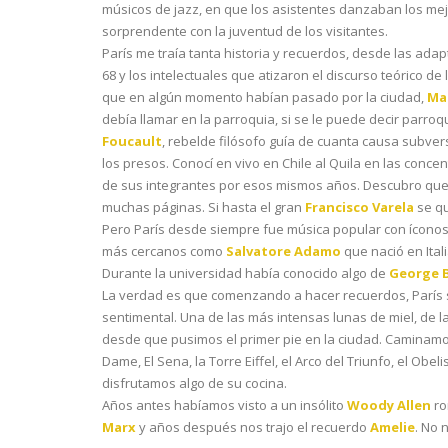
músicos de jazz, en que los asistentes danzaban los mej
sorprendente con la juventud de los visitantes.
París me traía tanta historia y recuerdos, desde las adap
68 y los intelectuales que atizaron el discurso teórico d
que en algún momento habían pasado por la ciudad,
Ma
debía llamar en la parroquia, si se le puede decir parroqu
Foucault
, rebelde filósofo guía de cuanta causa subvers
los presos. Conocí en vivo en Chile al Quila en las concen
de sus integrantes por esos mismos años. Descubro que 
muchas páginas. Si hasta el gran
Francisco Varela
se qu
Pero París desde siempre fue música popular con ícon
más cercanos como
Salvatore Adamo
que nació en Ital
Durante la universidad había conocido algo de
George 
La verdad es que comenzando a hacer recuerdos, París
sentimental. Una de las más intensas lunas de miel, de 
desde que pusimos el primer pie en la ciudad. Caminamos
Dame, El Sena, la Torre Eiffel, el Arco del Triunfo, el O
disfrutamos algo de su cocina.
Años antes habíamos visto a un insólito
Woody Allen
ro
Marx
y años después nos trajo el recuerdo
Amelie
. No 