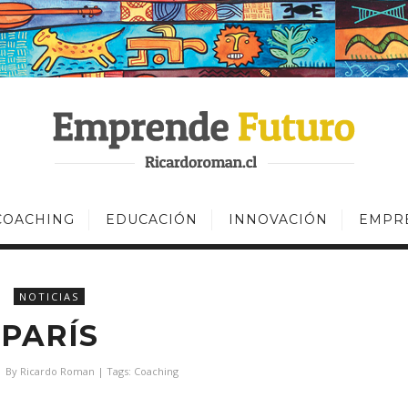
COACHING
EDUCACIÓN
INNOVACIÓN
EMPR
NOTICIAS
PARÍS
| By
Ricardo Roman
| Tags:
Coaching