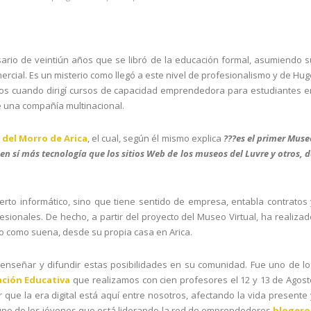
ario de veintiún años que se libró de la educación formal, asumiendo s
rcial. Es un misterio como llegó a este nivel de profesionalismo y de Hug
os cuando dirigí cursos de capacidad emprendedora para estudiantes e
e una compañía multinacional.
 del Morro de Arica
, el cual, según él mismo explica
???es el primer Muse
 en sí más tecnología que los sitios Web de los museos del Luvre y otros, d
rto informático, sino que tiene sentido de empresa, entabla contratos 
sionales. De hecho, a partir del proyecto del Museo Virtual, ha realizad
o como suena, desde su propia casa en Arica.
nseñar y difundir estas posibilidades en su comunidad. Fue uno de lo
ación Educativa
que realizamos con cien profesores el 12 y 13 de Agost
que la era digital está aquí entre nosotros, afectando la vida presente 
 uno de los jóvenes que está liderando la red de emprendedores
blogero