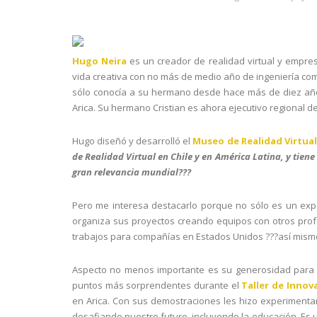
Hugo Neira
es un creador de realidad virtual y empres
vida creativa con no más de medio año de ingeniería come
sólo conocía a su hermano desde hace más de diez añ
Arica. Su hermano Cristian es ahora ejecutivo regional d
Hugo diseñó y desarrolló el
Museo de Realidad Virtual
de Realidad Virtual en Chile y en América Latina, y tiene
gran relevancia mundial???
Pero me interesa destacarlo porque no sólo es un expe
organiza sus proyectos creando equipos con otros profe
trabajos para compañías en Estados Unidos ???así mism
Aspecto no menos importante es su generosidad para e
puntos más sorprendentes durante el
Taller de Innov
en Arica. Con sus demostraciones les hizo experimentar 
desafiando nuestro futuro, incluyendo la educación. Es