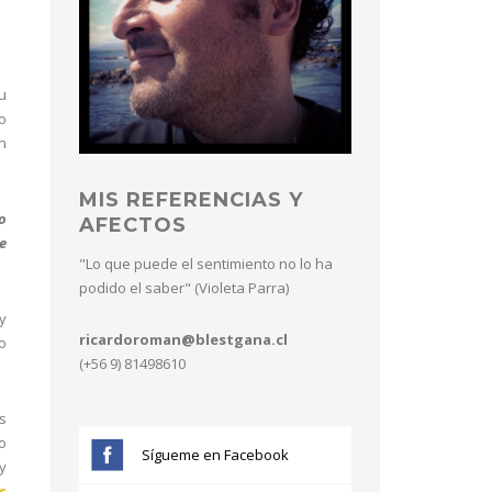
u
o
n
MIS REFERENCIAS Y
o
AFECTOS
e
"Lo que puede el sentimiento no lo ha
podido el saber" (Violeta Parra)
y
ricardoroman@blestgana.cl
o
(+56 9) 81498610
s
o
Sígueme en Facebook
y
s