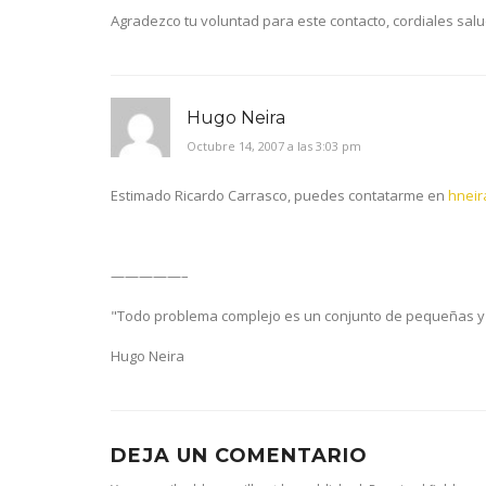
Agradezco tu voluntad para este contacto, cordiales sal
Hugo Neira
Octubre 14, 2007 a las 3:03 pm
Estimado Ricardo Carrasco, puedes contatarme en
hneir
—————–
"Todo problema complejo es un conjunto de pequeñas y
Hugo Neira
DEJA UN COMENTARIO