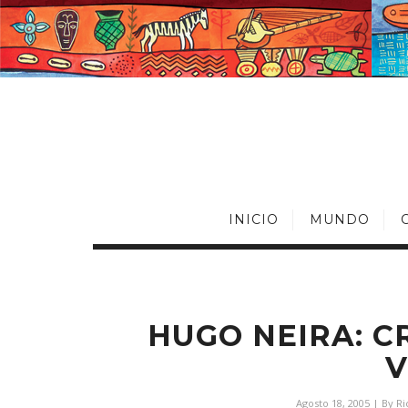
INICIO
MUNDO
HUGO NEIRA: C
V
Agosto 18, 2005
| By
Ri