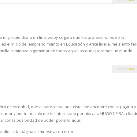
mi propio diario on-line, estoy segura que los profesionales de la
es el inicio del emprendimiento en Educación y Arica lidera, me siento feli
 semilla comienza a germinar en todos aquellos que queremos un mundo
Responder
ira de Incoab.cl, que al parecer ya no existe, me encontré con tu página y
cuador y por tu artículo me he interesado por ubicar a HUGO NEIRA a fin d
l con la posibilidad de poder ponerlo aquí.
medios.cl la página se muestra con error.