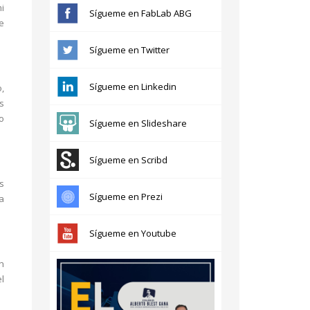
i
Sígueme en FabLab ABG
e
Sígueme en Twitter
Sígueme en Linkedin
,
s
o
Sígueme en Slideshare
Sígueme en Scribd
s
Sígueme en Prezi
a
Sígueme en Youtube
n
l