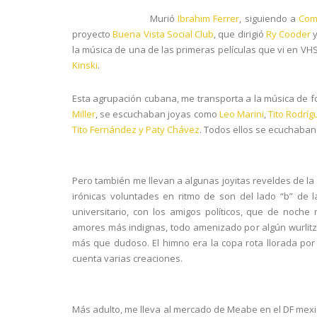
Murió
Ibrahim Ferrer
, siguiendo a
Com
proyecto
Buena Vista Social Club
, que dirigió
Ry Cooder
y
la música de una de las primeras películas que vi en VH
Kinski
.
Esta agrupación cubana, me transporta a la música de fo
Miller
, se escuchaban joyas como
Leo Marini
,
Tito Rodríg
Tito Fernández y Paty Chávez
. Todos ellos se ecuchaban 
Pero también me llevan a algunas joyitas reveldes de la
irónicas voluntades en ritmo de son del lado “b” de 
universitario, con los amigos políticos, que de noc
amores más indignas, todo amenizado por algún
wurlit
más que dudoso. El himno era la copa rota llorada po
cuenta varias creaciones.
Más adulto, me lleva al mercado de Meabe en el DF me