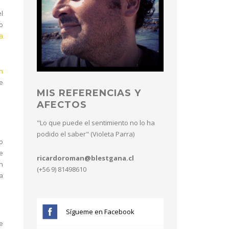
el
o
a
n
e
MIS REFERENCIAS Y
AFECTOS
"Lo que puede el sentimiento no lo ha
podido el saber" (Violeta Parra)
o
e
ricardoroman@blestgana.cl
n
(+56 9) 81498610
a
Sígueme en Facebook
e