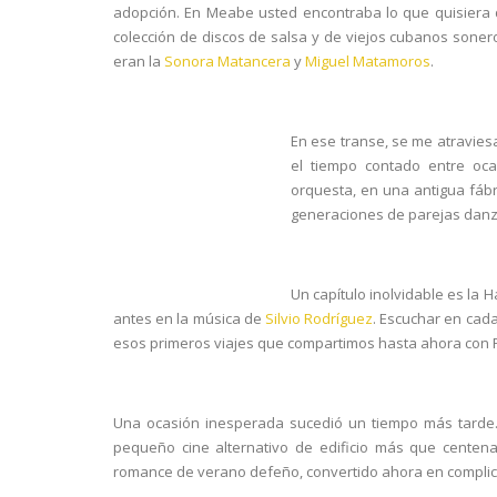
adopción. En Meabe usted encontraba lo que quisiera d
colección de discos de salsa y de viejos cubanos soner
eran la
Sonora Matancera
y
Miguel Matamoros
.
En ese transe, se me atraviesa
el tiempo contado entre oc
orquesta, en una antigua fábr
generaciones de parejas dan
Un capítulo inolvidable es la
antes en la música de
Silvio Rodríguez
. Escuchar en cad
esos primeros viajes que compartimos hasta ahora con P
Una ocasión inesperada sucedió un tiempo más tarde.
pequeño cine alternativo de edificio más que centena
romance de verano defeño, convertido ahora en complic