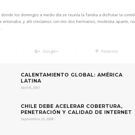
 donde los domingos a medio día se reunía la familia a disfrutar la comid
la entonaba, y ahí crecíamos con mis dos hermanos, modestia aparte, co
.
Google+
Pinterest
CALENTAMIENTO GLOBAL: AMÉRICA
LATINA
Abril 8, 2007
CHILE DEBE ACELERAR COBERTURA,
PENETRACIÓN Y CALIDAD DE INTERNET
Septiembre 25, 2008