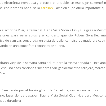
e electrónica novedosa y precio irrenunciable. En ese lugar comencé m
os, recuperados por el sello
corason
. También supe ahí lo importante qu
 el amor de Pilar, la fama
del Buena Vista Social Club y sus giras a México
asiones para estar solos y el concierto que dio Rubén González má
ica de camisas convertida en pista de baile, con piso de madera y cuatr
zando en una atmosfera romántica de sueño.
 Habana Vieja de la semana santa del 98, pero la misma soñada quince año
a esquina esas canciones rumberas con genial maestría callejera, marcab
ilar.
 Caminando por el barrio gótico de Barcelona, nos encontramos con u
rio, lugar donde pasaban Buena Vista Social Club. Nos trajo México, e
idad duradera.