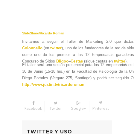
SlideShare/Ricardo Roman
Invitamos a seguir el Taller de Marketing 2.0 que dict
Colonnello
(en
twitter
), uno de los fundadores de la red de siti
como uno de los premios a las 12 Empresarias ganadoras
Concurso de Sitios
Bligoo
–
Cestas
(sigue cestas en
twitter
).
El taller será una sesión presencial para las 12 empresarias es
30 de Junio
(15-18 hrs.)
en la Facultad de Psicología de la Un
Diego Portales (Vergara 275, Santiago) y podrá ser seguido 
http://www.justin.tv/ricardoroman
Facebook
Twitter
Google+
Pinterest
TWITTER Y USO