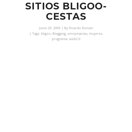
SITIOS BLIGOO-
CESTAS
Junio 29, 2009
| By
Ricardo Roman
| Tags:
bligoo
,
Blogging
,
emrpesarias
,
mujeres
,
programa
,
web2.0