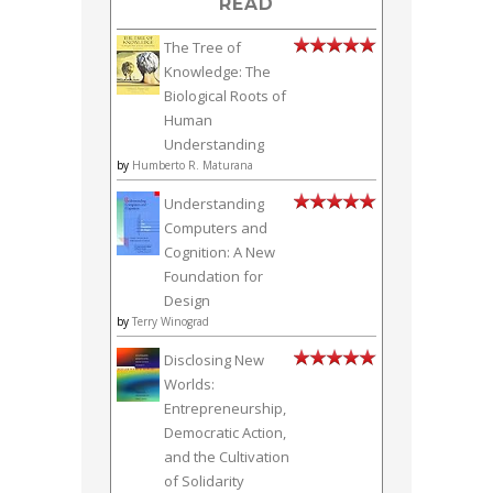
READ
The Tree of
Knowledge: The
Biological Roots of
Human
Understanding
by
Humberto R. Maturana
Understanding
Computers and
Cognition: A New
Foundation for
Design
by
Terry Winograd
Disclosing New
Worlds:
Entrepreneurship,
Democratic Action,
and the Cultivation
of Solidarity