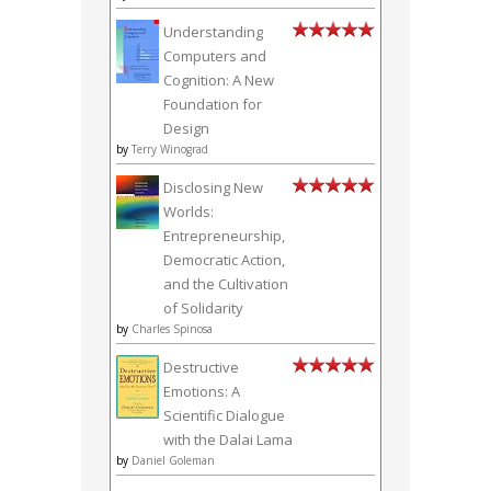
Understanding
Computers and
Cognition: A New
Foundation for
Design
by
Terry Winograd
Disclosing New
Worlds:
Entrepreneurship,
Democratic Action,
and the Cultivation
of Solidarity
by
Charles Spinosa
Destructive
Emotions: A
Scientific Dialogue
with the Dalai Lama
by
Daniel Goleman