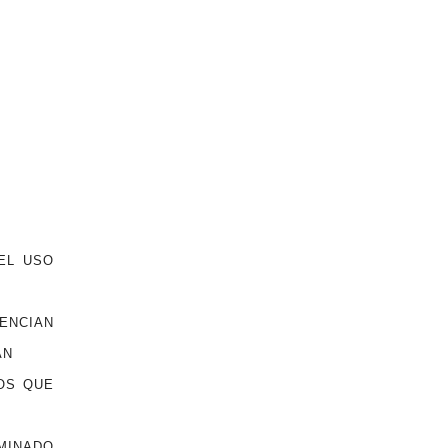
EL USO
ENCIAN
AN
OS QUE
INADO