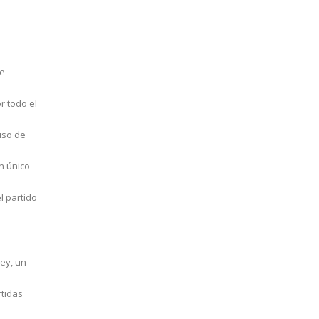
de
r todo el
uso de
n único
l partido
ey, un
rtidas