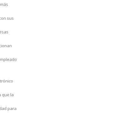
 más
 con sus
resas
acionan
 empleado
trónico
a que la
idad para