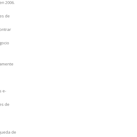
en 2006.
les de
ontrar
gocio
camente
s e-
es de
squeda de