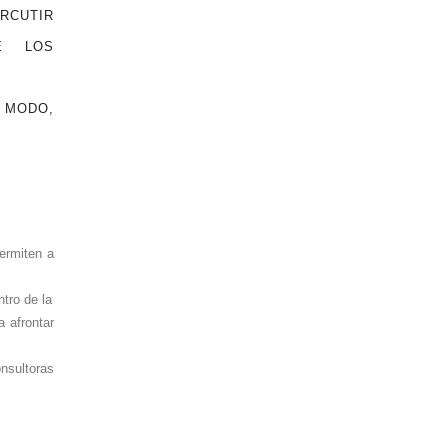
CUTIR
E LOS
L MODO,
ermiten a
ntro de la
a afrontar
nsultoras