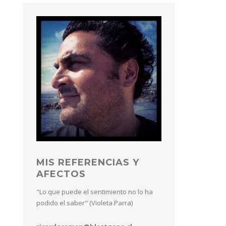
MIS REFERENCIAS Y
AFECTOS
"Lo que puede el sentimiento no lo ha
podido el saber" (Violeta Parra)