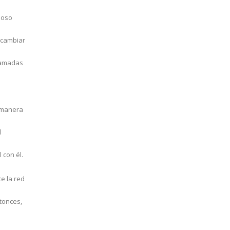
ioso
rcambiar
llamadas
e manera
l
 con él.
e la red
tonces,