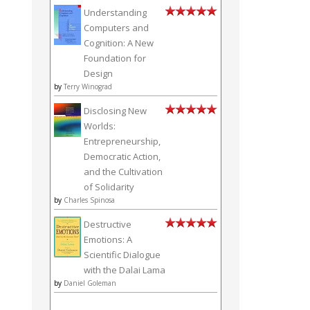
Understanding
Computers and
Cognition: A New
Foundation for
Design
by
Terry Winograd
Disclosing New
Worlds:
Entrepreneurship,
Democratic Action,
and the Cultivation
of Solidarity
by
Charles Spinosa
Destructive
Emotions: A
Scientific Dialogue
with the Dalai Lama
by
Daniel Goleman