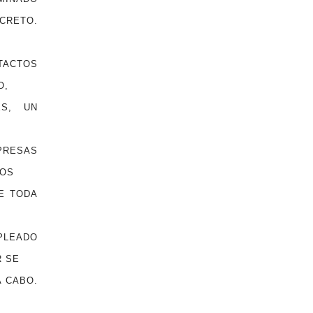
CRETO.
TACTOS
O,
S, UN
PRESAS
COS
E TODA
PLEADO
R SE
A CABO.