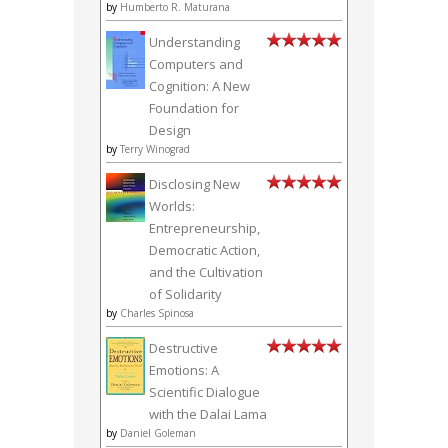
by
Humberto R. Maturana
Understanding
Computers and
Cognition: A New
Foundation for
Design
by
Terry Winograd
Disclosing New
Worlds:
Entrepreneurship,
Democratic Action,
and the Cultivation
of Solidarity
by
Charles Spinosa
Destructive
Emotions: A
Scientific Dialogue
with the Dalai Lama
by
Daniel Goleman