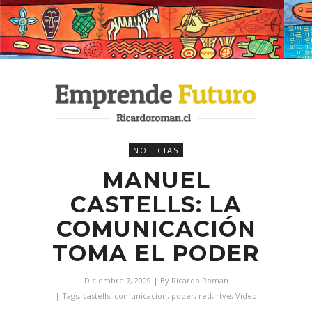
NOTICIAS
MANUEL
CASTELLS: LA
COMUNICACIÓN
TOMA EL PODER
Diciembre 7, 2009
| By
Ricardo Roman
| Tags:
castells
,
comunicacion
,
poder
,
red
,
rtve
,
Video