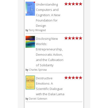
Understanding
Computers and
Cognition: A New
Foundation for
Design
by
Terry Winograd
Disclosing New
Worlds:
Entrepreneurship,
Democratic Action,
and the Cultivation
of Solidarity
by
Charles Spinosa
Destructive
Emotions: A
Scientific Dialogue
with the Dalai Lama
by
Daniel Goleman