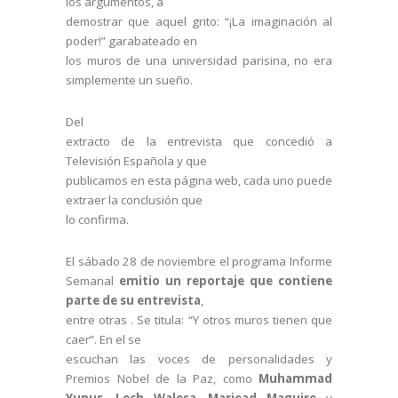
los argumentos, a
demostrar que aquel grito: “¡La imaginación al
poder!” garabateado en
los muros de una universidad parisina, no era
simplemente un sueño.
Del
extracto de la entrevista que concedió a
Televisión Española y que
publicamos en esta página web, cada uno puede
extraer la conclusión que
lo confirma.
El sábado 28 de noviembre el programa Informe
Semanal
emitio un reportaje que contiene
parte de su entrevista
,
entre otras . Se titula: “Y otros muros tienen que
caer”. En el se
escuchan las voces de personalidades y
Premios Nobel de la Paz, como
Muhammad
Yunus
,
Lech Walesa
,
Mariead Maguire
y