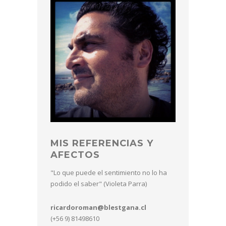
MIS REFERENCIAS Y
AFECTOS
"Lo que puede el sentimiento no lo ha
podido el saber" (Violeta Parra)
ricardoroman@blestgana.cl
(+56 9) 81498610