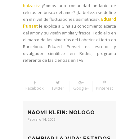
balzac.tv
¡Somos una comunidad andante de
células en busca del amor? ¿la belleza se define
en el nivel de fluctuaciones asimétricas?.
Eduard
Punset
le explica a Gina su conocimiento acerca
del amor y su visión amplia y fresca. Todo ello en
el marco de las simetrías del Laberint d’Horta en
Barcelona. Eduard Punset es escritor y
divulgador científico en Redes, programa
referente de las ciencias en TVE.
Facebook
Twitter
Google+
Pinterest
NAOMI KLEIN: NOLOGO
Febrero 14, 2006
CAMBIAR LA VIDA: ESTADOS