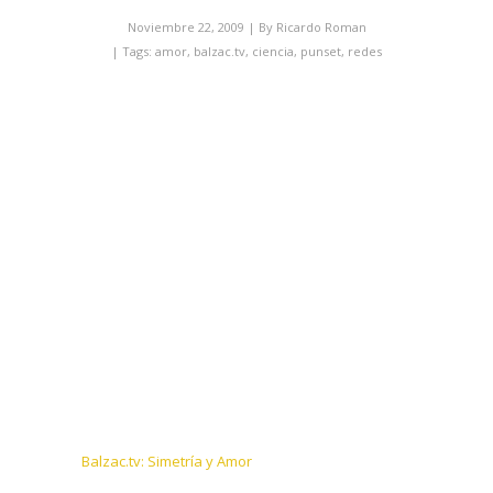
Noviembre 22, 2009
| By
Ricardo Roman
| Tags:
amor
,
balzac.tv
,
ciencia
,
punset
,
redes
Balzac.tv: Simetría y Amor