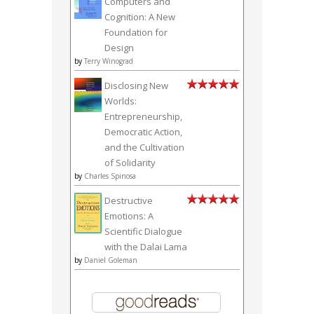
Computers and
Cognition: A New
Foundation for
Design
by
Terry Winograd
Disclosing New
Worlds:
Entrepreneurship,
Democratic Action,
and the Cultivation
of Solidarity
by
Charles Spinosa
Destructive
Emotions: A
Scientific Dialogue
with the Dalai Lama
by
Daniel Goleman