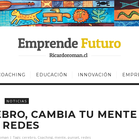
COACHING
EDUCACIÓN
INNOVACIÓN
EMPR
NOTICIAS
BRO, CAMBIA TU MENTE
– REDES
Roman
| Tags:
cerebro
,
Coaching
,
mente
,
punset
,
redes