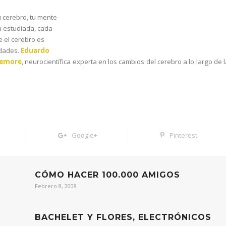
u cerebro, tu mente
a estudiada, cada
e el cerebro es
idades.
Eduardo
kemore
, neurocientífica experta en los cambios del cerebro a lo largo de 
Google+
Pinterest
CÓMO HACER 100.000 AMIGOS
Febrero 8, 2008
BACHELET Y FLORES, ELECTRÓNICOS