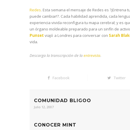
Redes
. Esta semana el mensaje de Redes es ?¡Entrena t
puede cambiar!?. Cada habilidad aprendida, cada lengu
experiencia vivida reconfigura tu mapa cerebral; y es qu
un órgano moldeable preparado para un sinfín de activ
Punset
viajó a Londres para conversar con
Sarah Bla
vida.
Descarga la transcripción de la
entrevista
.
Facebook
Twitter
COMUNIDAD BLIGOO
Julio 12, 2007
CONOCER MINT