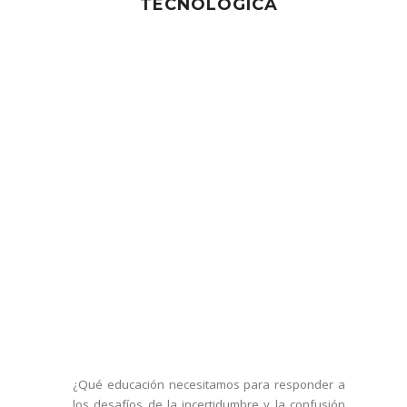
TECNOLÓGICA
¿Qué educación necesitamos para responder a
los desafíos de la incertidumbre y la confusión