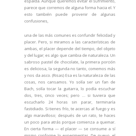
espalda. Aunque queremos evitar el sufrimiento,
parece que corremos de alguna forma hacia el. Y
esto también puede provenir de algunas
confusiones,
una de las más comunes es confundir felicidad y
placer. Pero, si miramos a las características de
ambas, el placer depende del tiempo, del objeto
y del lugar; es algo que cambia de naturaleza. Un
sabroso pastel de chocolate, la primera porción
es deliciosa, la segunda no tanto, comemos más
y nos da asco. (Risas) Esa es la naturaleza de las
cosas, nos cansamos. Yo solía ser un fan de
Bach, solía tocar la guitarra, lo podía escuchar
dos, tres, cinco veces; pero … si tuviera que
escucharlo 24 horas sin parar, terminaría
fastidiado. Si tienes frío, te acercas al fuego y es
algo maravilloso; después de un rato, te haces
un poco para atrás porque comienza a quemar.
En cierta forma — el placer — se consume a sí
mismo conforme lo experimentas. De nuevo, el