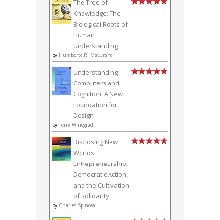
The Tree of
Knowledge: The
Biological Roots of
Human
Understanding
by
Humberto R. Maturana
Understanding
Computers and
Cognition: A New
Foundation for
Design
by
Terry Winograd
Disclosing New
Worlds:
Entrepreneurship,
Democratic Action,
and the Cultivation
of Solidarity
by
Charles Spinosa