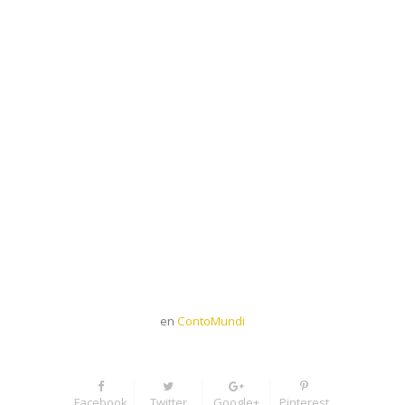
en
ContoMundi
Facebook
Twitter
Google+
Pinterest