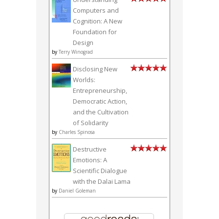
Computers and
Cognition: A New
Foundation for
Design
by
Terry Winograd
Disclosing New
Worlds:
Entrepreneurship,
Democratic Action,
and the Cultivation
of Solidarity
by
Charles Spinosa
Destructive
Emotions: A
Scientific Dialogue
with the Dalai Lama
by
Daniel Goleman