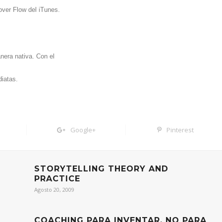
over Flow del iTunes.
nera nativa. Con el
diatas.
Google+
Pinterest
STORYTELLING THEORY AND
PRACTICE
Agosto 20, 2009
COACHING PARA INVENTAR, NO PARA