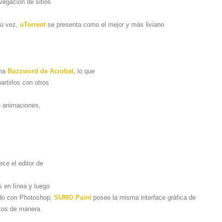
vegación de sitios
 su vez,
uTorrent
se presenta como el mejor y más liviano
ama
Buzzword de Acrobat
, lo que
rtirlos con otros
n animaciones,
ece el editor de
s en línea y luego
zado con Photoshop,
SUMO Paint
posee la misma interface gráfica de
fotos de manera