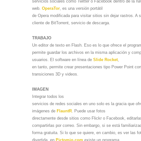
servicios sociales como Twitter o Facebook dentro de la na
web.
OperaTor
, es una versión portátil
de Opera modificada para visitar sitios sin dejar rastros. A
cliente de BitTorrent, servicio de descarga.
TRABAJO
Un editor de texto en Flash. Eso es lo que ofrece el progr
permite guardar los archivos en la misma aplicación y compa
usuarios. El software en línea de
Slide Rocket
,
en tanto, permite crear presentaciones tipo Power Point co
transiciones 3D y videos.
IMAGEN
Integrar todos los
servicios de redes sociales en uno solo es la gracia que ofr
imágenes de
FlauntR
. Puede usar fotos
directamente desde sitios como Flickr o Facebook, editarla
compartirlas por correo. Sin embargo, si se está familiari
forma gratuita. Si lo que se quiere, en cambio, es ver las 
divertida, en
Pictomio.com
existe un programa