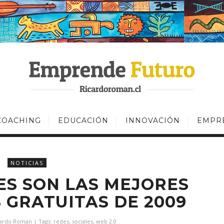
COACHING
EDUCACIÓN
INNOVACIÓN
EMPR
NOTICIAS
ES SON LAS MEJORES
 GRATUITAS DE 2009
cardo Roman
| Tags:
redes
,
sociales
,
web 2.0