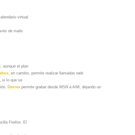
lendario virtual.
avés de mails
t, aunque el plan
kbox,
en cambio, permite realizar llamadas web
 si lo que se
ción,
Dexrex
permite grabar desde MSN a AIM, dejando un
illa Firefox. El