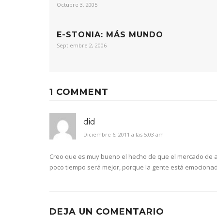
Octubre 3, 2005
E-STONIA: MÁS MUNDO
Septiembre 2, 2006
1 COMMENT
did
Diciembre 6, 2011 a las 5:03 am
Creo que
es muy bueno
el hecho de
que el mercado de
poco tiempo
será mejor
,
porque la
gente está emociona
DEJA UN COMENTARIO