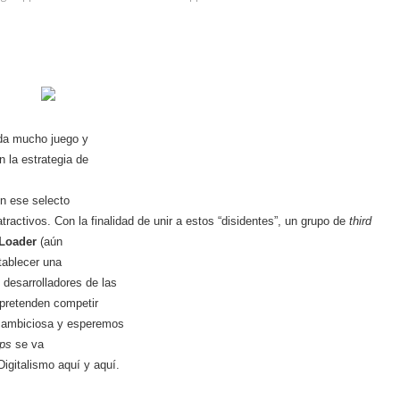
 da mucho juego y
 la estrategia de
en ese selecto
ractivos. Con la finalidad de unir a estos “disidentes”, un grupo de
third
Loader
(aún
tablecer una
desarrolladores de las
 pretenden competir
y ambiciosa y esperemos
ps
se va
Digitalismo
aquí
y
aquí
.