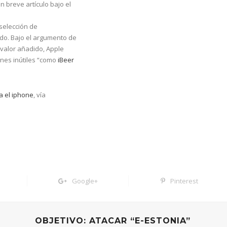
 breve artículo bajo el
 selección de
do. Bajo el argumento de
 valor añadido, Apple
nes inútiles “como
iBeer
a el iphone
, vía
Google+
Pinterest
OBJETIVO: ATACAR “E-ESTONIA”