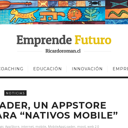
COACHING
EDUCACIÓN
INNOVACIÓN
EMPR
NOTICIAS
ADER, UN APPSTORE
RA “NATIVOS MOBILE”
ags:
AppStore
,
internet
,
mobile
,
MobileAppLoader
,
movil
,
web 2.0